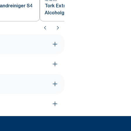
andreiniger S4
Tork Extra Handdesinfectie
Alcoholgel S4