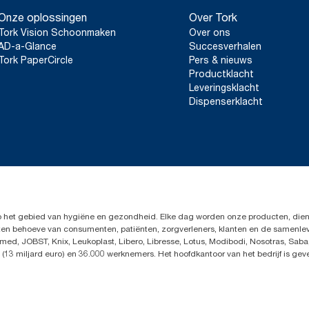
Onze oplossingen
Over Tork
Tork Vision Schoonmaken
Over ons
AD-a-Glance
Succesverhalen
Tork PaperCircle
Pers & nieuws
Productklacht
Leveringsklacht
Dispenserklacht
op het gebied van hygiëne en gezondheid. Elke dag worden onze producten, dien
en ten behoeve van consumenten, patiënten, zorgverleners, klanten en de samen
ed, JOBST, Knix, Leukoplast, Libero, Libresse, Lotus, Modibodi, Nosotras, Saba
(13 miljard euro) en 36.000 werknemers. Het hoofdkantoor van het bedrijf is ge