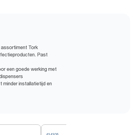
e assortiment Tork
fectieproducten. Past
oor een goede werking met
dispensers
inder installatietijd en
424205
4