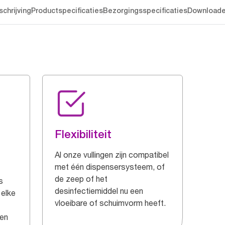
chrijving
Productspecificaties
Bezorgingsspecificaties
Download
Flexibiliteit
Al onze vullingen zijn compatibel
met één dispensersysteem, of
de zeep of het
s
desinfectiemiddel nu een
elke
vloeibare of schuimvorm heeft.
 en