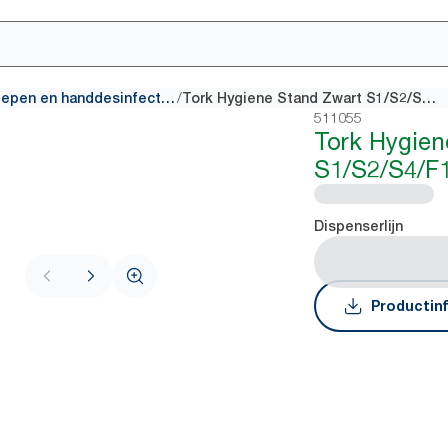
/
Dispensers voor zepen en handdesinfectieproducten
Tork Hygiene Stand Zwart S1/S2/S4/F1
511055
Tork Hygien
S1/S2/S4/F
Dispenserlijn
Productin