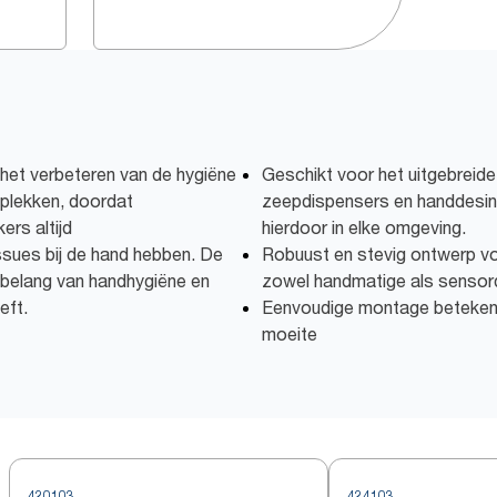
 het verbeteren van de hygiëne
Geschikt voor het uitgebreid
 plekken, doordat
zeepdispensers en handdesin
rs altijd
hierdoor in elke omgeving.
ssues bij de hand hebben. De
Robuust en stevig ontwerp v
 belang van handhygiëne en
zowel handmatige als sensor
eft.
Eenvoudige montage betekent m
moeite
420103
424103