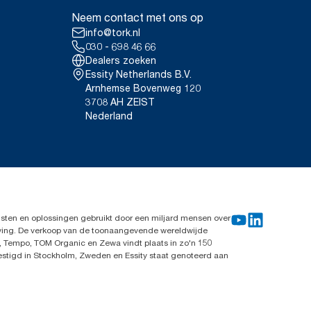
Neem contact met ons op
info@tork.nl
030 - 698 46 66
Dealers zoeken
Essity Netherlands B.V.
Arnhemse Bovenweg 120
3708 AH ZEIST
Nederland
sten en oplossingen gebruikt door een miljard mensen over
leving. De verkoop van de toonaangevende wereldwijde
, Tempo, TOM Organic en Zewa vindt plaats in zo'n 150
vestigd in Stockholm, Zweden en Essity staat genoteerd aan