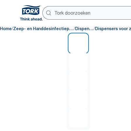
/
/
/
Home
Zeep- en Handdesinfectieproducten
Dispensers
1 of 5