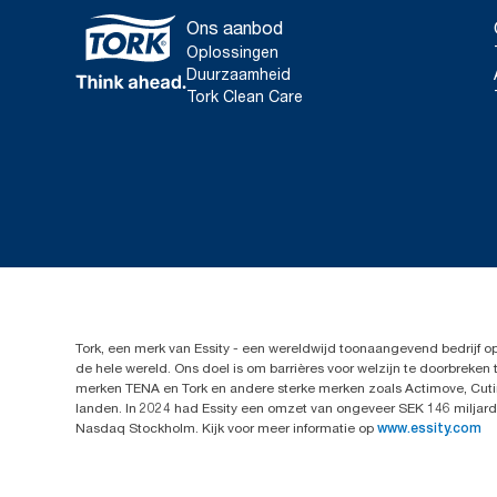
Ons aanbod
Oplossingen
Duurzaamheid
Tork Clean Care
Tork, een merk van Essity - een wereldwijd toonaangevend bedrijf 
de hele wereld. Ons doel is om barrières voor welzijn te doorbrek
merken TENA en Tork en andere sterke merken zoals Actimove, Cutim
landen. In 2024 had Essity een omzet van ongeveer SEK 146 miljard 
Nasdaq Stockholm. Kijk voor meer informatie op
www.essity.com