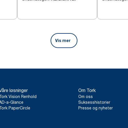
Vis mer
Våre løsninger
Om Tork
Tork Vision Renhold
Om oss
AD-a-Glance
Suksesshistorier
Tork PaperCircle
Presse og nyheter