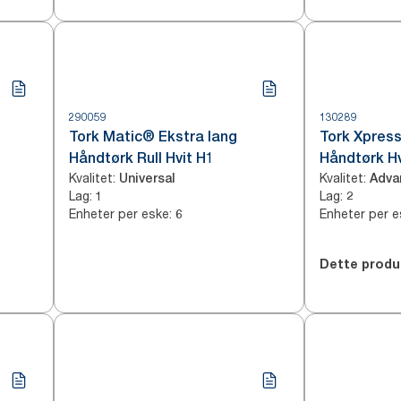
290059
130289
Tork Matic® Ekstra lang
Tork Xpress
Håndtørk Rull Hvit H1
Håndtørk Hv
Kvalitet
:
Kvalitet
:
Universal
Adva
Lag
:
Lag
:
1
2
Enheter per eske
:
Enheter per e
6
Dette produ