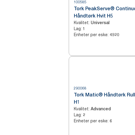
100585
Tork PeakServe® Contin
Håndtørk Hvit H5
Kvalitet
:
Universal
Lag
:
1
Enheter per eske
:
4920
290068
Tork Matic® Håndtørk Rull
H1
Kvalitet
:
Advanced
Lag
:
2
Enheter per eske
:
6