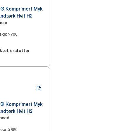
s® Komprimert Myk
åndtørk Hvit H2
ium
ske
:
2700
ktet erstatter
s® Komprimert Myk
åndtørk Hvit H2
nced
ske
:
2880