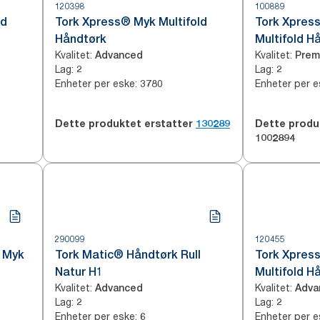
120398
100889
ld
Tork Xpress® Myk Multifold
Tork Xpres
Håndtørk
Multifold H
Kvalitet
:
Kvalitet
:
Advanced
Prem
Lag
:
Lag
:
2
2
Enheter per eske
:
Enheter per e
3780
Dette produktet erstatter
130289
Dette produ
1002894
290099
120455
 Myk
Tork Matic® Håndtørk Rull
Tork Xpres
Natur H1
Multifold H
Kvalitet
:
Kvalitet
:
Advanced
Adva
Lag
:
Lag
:
2
2
Enheter per eske
:
Enheter per e
6