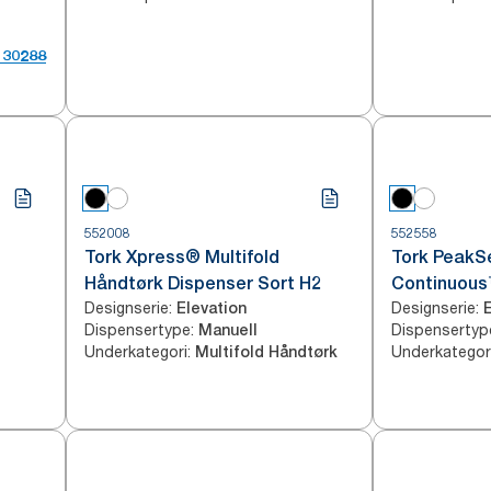
130288
552008
552558
l
Tork Xpress® Multifold
Tork PeakS
Håndtørk Dispenser Sort H2
Continuous
Designserie
:
Designserie
:
Elevation
Dispenser S
Dispensertype
:
Dispensertyp
Manuell
Underkategori
:
Underkategor
Multifold Håndtørk