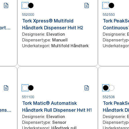
552000
552550
Tork Xpress® Multifold
Tork PeakS
ort
Håndtørk Dispenser Hvit H2
Continuous
Designserie
:
Designserie
:
Elevation
Dispenser H
Dispensertype
:
Dispensertyp
Manuell
Underkategori
:
Underkategor
Multifold Håndtørk
551100
552508
l
Tork Matic® Automatisk
Tork PeakS
ensor
Håndtørk Rull Dispenser Hvit H1
Håndtørk D
Designserie
:
Designserie
:
Elevation
Dispensertype
:
Dispensertyp
Sensor
Underkategori
:
Underkategor
Håndtørk rull