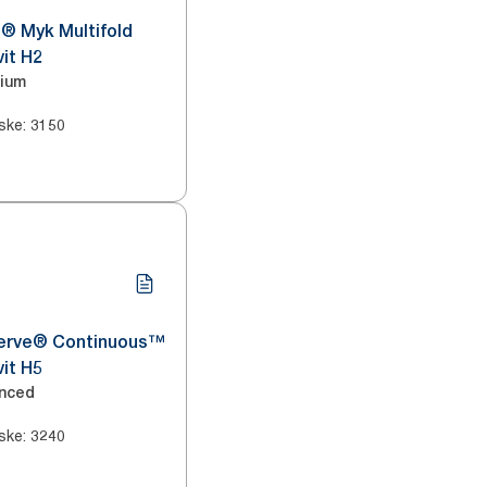
® Myk Multifold
it H2
ium
ske
:
3150
erve® Continuous™
it H5
nced
ske
:
3240