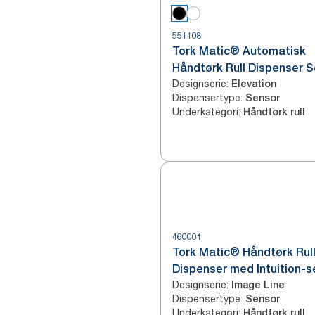
551108
Tork Matic® Automatisk
Håndtørk Rull Dispenser S
Designserie
:
H1
Elevation
Dispensertype
:
Sensor
Underkategori
:
Håndtørk rull
460001
Tork Matic® Håndtørk Rul
Dispenser med Intuition-s
Designserie
:
Rustfritt stål H1
Image Line
Dispensertype
:
Sensor
Underkategori
:
Håndtørk rull