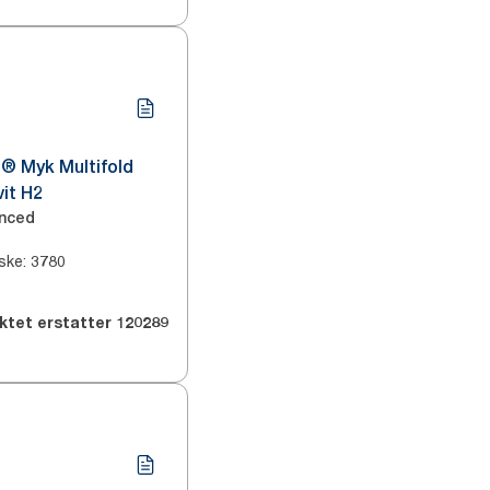
® Myk Multifold
it H2
nced
ske
:
3780
ktet erstatter
120289