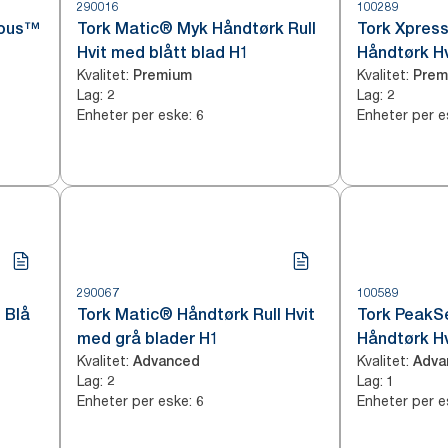
290016
100289
uous™
Tork Matic® Myk Håndtørk Rull
Tork Xpress
Hvit med blått blad H1
Håndtørk Hv
Kvalitet
:
Kvalitet
:
Premium
Prem
Lag
:
Lag
:
2
2
Enheter per eske
:
Enheter per e
6
290067
100589
 Blå
Tork Matic® Håndtørk Rull Hvit
Tork PeakS
med grå blader H1
Håndtørk Hv
Kvalitet
:
Kvalitet
:
Advanced
Adva
Lag
:
Lag
:
2
1
Enheter per eske
:
Enheter per e
6