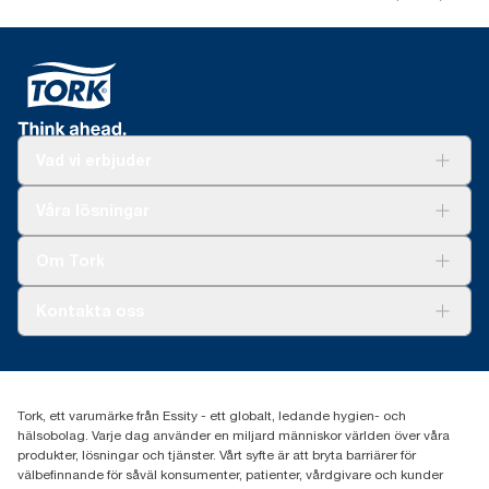
Vad vi erbjuder
Lösningar
Våra lösningar
Hållbarhet
Tork Clean Care
Tork Vision Städning
Om Tork
Xpressruta (AD-a-Glance)
Tork PaperCircle
Om oss
Kontakta oss
Framgångshistorier
Nyheter och pressmeddelanden
information.tork@essity.com
031-746 17 00
Hitta din distributör
Tork, ett varumärke från Essity - ett globalt, ledande hygien- och
hälsobolag. Varje dag använder en miljard människor världen över våra
produkter, lösningar och tjänster. Vårt syfte är att bryta barriärer för
välbefinnande för såväl konsumenter, patienter, vårdgivare och kunder