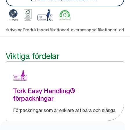
Beskrivning
Produktspecifikationer
Leveransspecifikationer
Ladda 
Viktiga fördelar
Tork Easy Handling®
förpackningar
Förpackningar som är enklare att bära och slänga