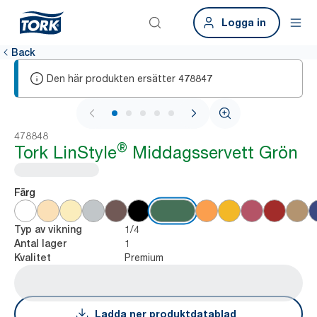
Logga in
Back
Den här produkten ersätter
478847
1 / 6
478848
®
Tork LinStyle
Middagsservett Grön
Färg
1/4
Typ av vikning
1
Antal lager
Premium
Kvalitet
Ladda ner produktdatablad