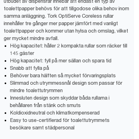
utbudet av dispensrar innebär att endast en typ av
toalettpapper behövs för att tillgodose olika behov inom
samma anläggning. Tork OptiServe Coreless rullar
innehåller tre gånger mer papper jämfört med vanligt
toalettpapper och kommer utan hylsa och omslag, vilket
ger mycket mindre avfall.
Hög kapacitet: håller 2 kompakta rullar som räcker till
145 gäster
Hög kapacitet: fyll på mer sällan och spara tid
Snabb att fylla på
Behöver bara hälften så mycket förvaringsplats
Slimmad och utrymmessnål design som passar för
mindre toalettutrymmen
Innesluten design som skyddar båda rullarna i
behållaren från stänk och smuts
Koldioxidneutral och klimatkompenserad
Easy to use-certifierad för toalettutrymmets
besökare samt städpersonal