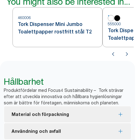
You might also be interested in...
460006
Tork Dispenser Mini Jumbo
555000
Tork Dispens
Toalettpapper rostfritt stål T2
Toalettpappe
Hållbarhet
Produktfördelar med Focus4 Sustainability – Tork strävar
efter att utveckla innovativa och hållbara hygienlösningar
som är bättre för företagen, människorna och planeten.
Material och förpackning
FSC®-certifierade refiller – tillverkade av fiber från
Användning och avfall
ansvarsfulla inköp.