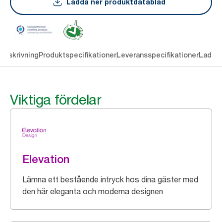
Ladda ner produktdatablad
Beskrivning
Produktspecifikationer
Leveransspecifikationer
Ladda 
Viktiga fördelar
Elevation
Lämna ett bestående intryck hos dina gäster med
den här eleganta och moderna designen