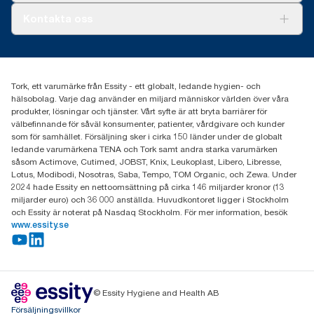
informationen är ett genomsnitt för systemet är den inte avsedd
Tork PaperCircle
att användas för koldioxidrapportering för specifika artiklar och
Om oss
Kontakta oss
konsumtion.
Framgångshistorier
Nyheter och pressmeddelanden
information.tork@essity.com
031-746 17 00
Hitta din distributör
Tork, ett varumärke från Essity - ett globalt, ledande hygien- och
hälsobolag. Varje dag använder en miljard människor världen över våra
produkter, lösningar och tjänster. Vårt syfte är att bryta barriärer för
välbefinnande för såväl konsumenter, patienter, vårdgivare och kunder
som för samhället. Försäljning sker i cirka 150 länder under de globalt
ledande varumärkena TENA och Tork samt andra starka varumärken
såsom Actimove, Cutimed, JOBST, Knix, Leukoplast, Libero, Libresse,
Lotus, Modibodi, Nosotras, Saba, Tempo, TOM Organic, och Zewa. Under
2024 hade Essity en nettoomsättning på cirka 146 miljarder kronor (13
miljarder euro) och 36 000 anställda. Huvudkontoret ligger i Stockholm
och Essity är noterat på Nasdaq Stockholm. För mer information, besök
www.essity.se
© Essity Hygiene and Health AB
Försäljningsvillkor