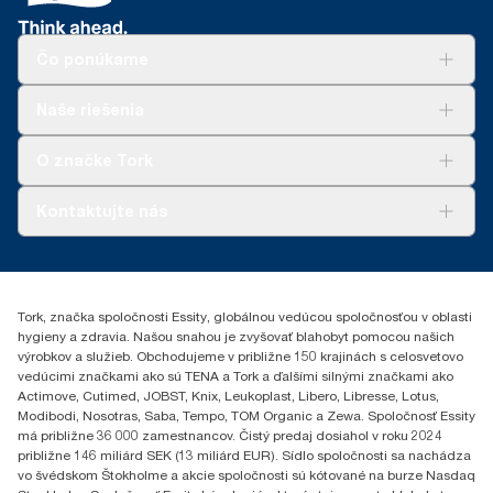
Čo ponúkame
Riešenia
Naše riešenia
Udržateľnosť
Tork Clean Care
AD-a-Glance
O značke Tork
Tork PaperCircle
O nás
Kontaktujte nás
Príbehy úspechu
0587860212
Essity Slovakia s.r.o.
Gemerská Hôrka 400
Tork, značka spoločnosti Essity, globálnou vedúcou spoločnosťou v oblasti
049 12 Gemerská Hôrka
hygieny a zdravia. Našou snahou je zvyšovať blahobyt pomocou našich
výrobkov a služieb. Obchodujeme v približne 150 krajinách s celosvetovo
vedúcimi značkami ako sú TENA a Tork a ďalšími silnými značkami ako
Actimove, Cutimed, JOBST, Knix, Leukoplast, Libero, Libresse, Lotus,
Modibodi, Nosotras, Saba, Tempo, TOM Organic a Zewa. Spoločnosť Essity
má približne 36 000 zamestnancov. Čistý predaj dosiahol v roku 2024
približne 146 miliárd SEK (13 miliárd EUR). Sídlo spoločnosti sa nachádza
vo švédskom Štokholme a akcie spoločnosti sú kótované na burze Nasdaq