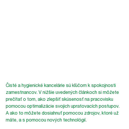
Výzvy
v kancelárskom
odvetví
Dôležitosť čistého pracovného prostredia pre zdravie zamestnancov
Čisté a hygienické kancelárie sú kľúčom k spokojnosti
zamestnancov. V nižšie uvedených článkoch si môžete
prečítať o tom, ako zlepšiť skúsenosť na pracovisku
pomocou optimalizácie svojich upratovacích postupov.
A ako to môžete dosiahnuť pomocou zdrojov, ktoré už
máte, a s pomocou nových technológií.