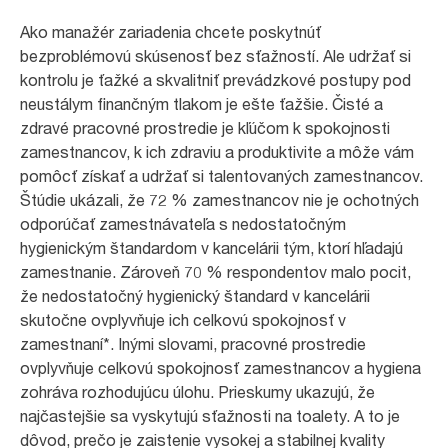
Ako manažér zariadenia chcete poskytnúť
bezproblémovú skúsenosť bez sťažností. Ale udržať si
kontrolu je ťažké a skvalitniť prevádzkové postupy pod
neustálym finančným tlakom je ešte ťažšie. Čisté a
zdravé pracovné prostredie je kľúčom k spokojnosti
zamestnancov, k ich zdraviu a produktivite a môže vám
pomôcť získať a udržať si talentovaných zamestnancov.
Štúdie ukázali, že 72 % zamestnancov nie je ochotných
odporúčať zamestnávateľa s nedostatočným
hygienickým štandardom v kancelárii tým, ktorí hľadajú
zamestnanie. Zároveň 70 % respondentov malo pocit,
že nedostatočný hygienický štandard v kancelárii
skutočne ovplyvňuje ich celkovú spokojnosť v
zamestnaní*. Inými slovami, pracovné prostredie
ovplyvňuje celkovú spokojnosť zamestnancov a hygiena
zohráva rozhodujúcu úlohu. Prieskumy ukazujú, že
najčastejšie sa vyskytujú sťažnosti na toalety. A to je
dôvod, prečo je zaistenie vysokej a stabilnej kvality