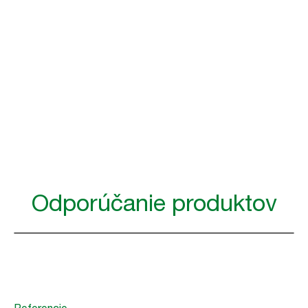
Sander Borggreve
Manažér zariadenia vo WTC Amsterdam:
Odporúčanie produktov
Referencie