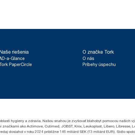
Naše riešenia
O značke Tork
AD-a-Glance
O nás
Tork PaperCircle
Príbehy úspechu
oblasti hygieny a zdravia. Našou snahou je zvyšovať blahobyt pomocou našich vý
i značkami ako Actimove, Cutimed, JOBST, Knix, Leukoplast, Libero, Libresse, 
edaj dosiahol v roku 2024 približne 146 miliárd SEK (13 miliárd EUR). Sídlo sp