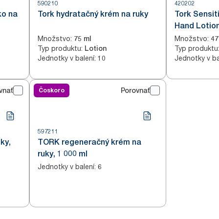
590210
420202
ko na
Tork hydratačný krém na ruky
Tork Sensit
Hand Lotio
Množstvo
:
Množstvo
:
75 ml
47
Typ produktu
:
Typ produktu
Lotion
Jednotky v balení
:
Jednotky v ba
10
vnať
Čoskoro
Porovnať
597211
ky,
TORK regeneračný krém na
ruky, 1 000 ml
Jednotky v balení
:
6