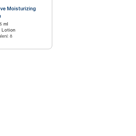
ive Moisturizing
n
5 ml
:
Lotion
lení
:
8