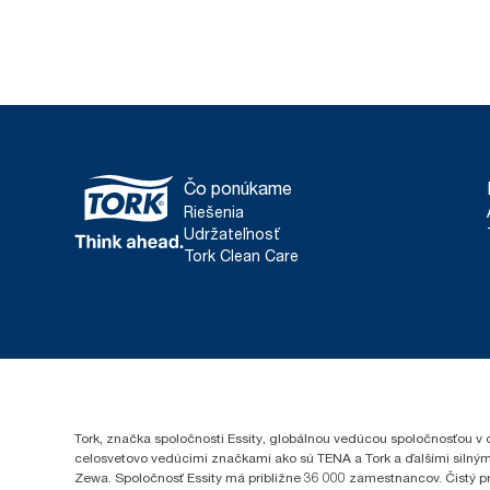
Čo ponúkame
Riešenia
Udržateľnosť
Tork Clean Care
Tork, značka spoločnosti Essity, globálnou vedúcou spoločnosťou v 
celosvetovo vedúcimi značkami ako sú TENA a Tork a ďalšími silným
Zewa. Spoločnosť Essity má približne 36 000 zamestnancov. Čistý pr