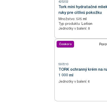
425202
Tork mini hydratačné mlie
ruky pre citlivú pokožku
Množstvo
:
525 ml
Typ produktu
:
Lotion
Jednotky v balení
:
8
Čoskoro
Poro
597210
TORK ochranný krém na ru
1 000 ml
Jednotky v balení
:
6