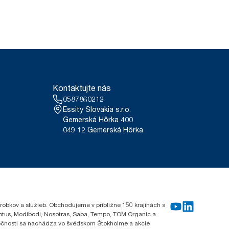
Kontaktujte nás
0587860212
Essity Slovakia s.r.o.
Gemerská Hôrka 400
049 12 Gemerská Hôrka
robkov a služieb. Obchodujeme v približne 150 krajinách s
Lotus, Modibodi, Nosotras, Saba, Tempo, TOM Organic a
oločnosti sa nachádza vo švédskom Štokholme a akcie