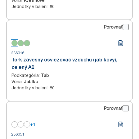
Vôňa
:
Kvetinové
Jednotky v balení
:
80
Porovnať
236016
Tork závesný osviežovač vzduchu (jablkový),
zelený A2
Podkategória
:
Tab
Vôňa
:
Jablko
Jednotky v balení
:
80
Porovnať
+1
236051