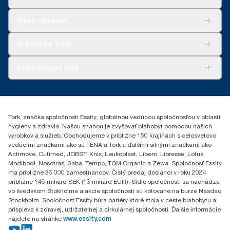
Riešenia
Naše riešenia
Udržateľnosť
Tork Clean Care
AD-a-Glance
O značke Tork
Tork PaperCircle
O nás
Kontaktujte nás
Príbehy úspechu
0587860212
Essity Slovakia s.r.o.
Gemerská Hôrka 400
Tork, značka spoločnosti Essity, globálnou vedúcou spoločnosťou v oblasti
049 12 Gemerská Hôrka
hygieny a zdravia. Našou snahou je zvyšovať blahobyt pomocou našich
výrobkov a služieb. Obchodujeme v približne 150 krajinách s celosvetovo
vedúcimi značkami ako sú TENA a Tork a ďalšími silnými značkami ako
Actimove, Cutimed, JOBST, Knix, Leukoplast, Libero, Libresse, Lotus,
Modibodi, Nosotras, Saba, Tempo, TOM Organic a Zewa. Spoločnosť Essity
má približne 36 000 zamestnancov. Čistý predaj dosiahol v roku 2024
približne 146 miliárd SEK (13 miliárd EUR). Sídlo spoločnosti sa nachádza
vo švédskom Štokholme a akcie spoločnosti sú kótované na burze Nasdaq
Stockholm. Spoločnosť Essity búra bariéry ktoré stoja v ceste blahobytu a
prispieva k zdravej, udržateľnej a cirkulárnej spoločnosti. Ďalšie informácie
nájdete na stránke
www.essity.com