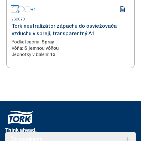
+1
236070
Tork neutralizátor zápachu do osviežovača
vzduchu v spreji, transparentný A1
Podkategória
:
Spray
Vôňa
:
S jemnou vôňou
Jednotky v balení
:
12
Čo ponúkame