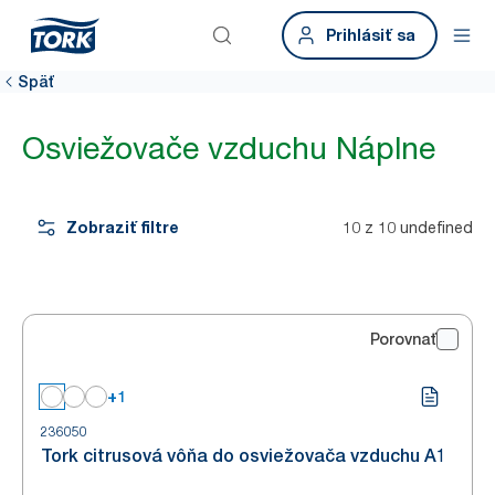
Prihlásiť sa
Späť
Osviežovače vzduchu Náplne
Zobraziť filtre
10 z 10 undefined
Porovnať
+1
236050
Tork citrusová vôňa do osviežovača vzduchu A1