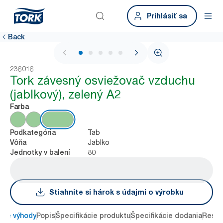
Prihlásiť sa
Back
1 / 5
236016
Tork závesný osviežovač vzduchu
(jablkový), zelený A2
Farba
Tab
Podkategória
Jablko
Vôňa
80
Jednotky v balení
Stiahnite si hárok s údajmi o výrobku
ové výhody
Popis
Špecifikácie produktu
Špecifikácie dodania
Resou