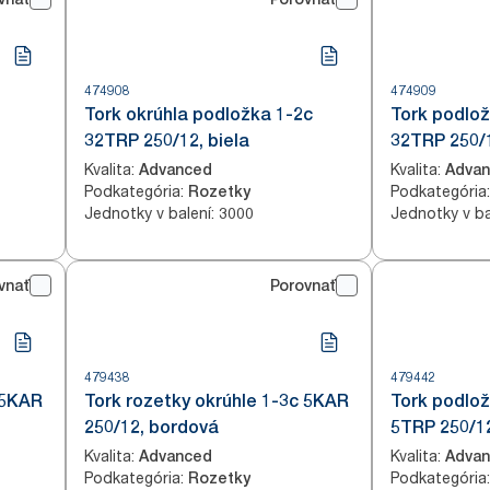
474908
474909
Tork okrúhla podložka 1-2c
Tork podlož
32TRP 250/12, biela
32TRP 250/1
Kvalita
:
Kvalita
:
Advanced
Adva
Podkategória
:
Podkategória
:
Rozetky
Jednotky v balení
:
Jednotky v ba
3000
vnať
Porovnať
479438
479442
 5KAR
Tork rozetky okrúhle 1-3c 5KAR
Tork podlož
250/12, bordová
5TRP 250/12
Kvalita
:
Kvalita
:
Advanced
Adva
Podkategória
:
Podkategória
:
Rozetky