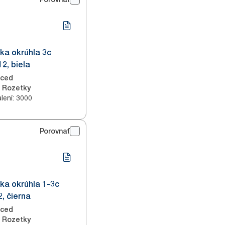
ka okrúhla 3c
2, biela
nced
Rozetky
lení
:
3000
Porovnať
ka okrúhla 1-3c
, čierna
nced
Rozetky