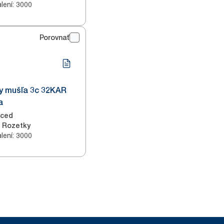
lení
:
3000
Porovnať
ky mušľa 3c 32KAR
a
nced
Rozetky
lení
:
3000