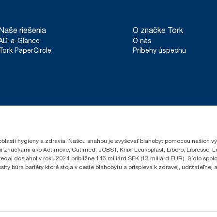
Naše riešenia
O značke Tork
AD-a-Glance
O nás
Tork PaperCircle
Príbehy úspechu
oblasti hygieny a zdravia. Našou snahou je zvyšovať blahobyt pomocou našich vý
i značkami ako Actimove, Cutimed, JOBST, Knix, Leukoplast, Libero, Libresse, 
edaj dosiahol v roku 2024 približne 146 miliárd SEK (13 miliárd EUR). Sídlo sp
 búra bariéry ktoré stoja v ceste blahobytu a prispieva k zdravej, udržateľnej a 