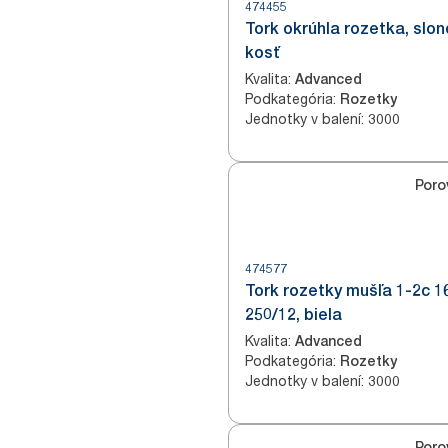
474455
Tork okrúhla rozetka, slo
kosť
Kvalita
:
Advanced
Podkategória
:
Rozetky
Jednotky v balení
:
3000
Poro
474577
Tork rozetky mušľa 1-2c 
250/12, biela
Kvalita
:
Advanced
Podkategória
:
Rozetky
Jednotky v balení
:
3000
Poro