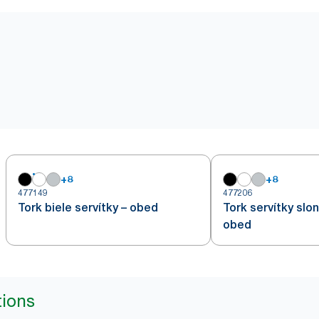
+
8
+
8
477149
477206
Tork biele servítky – obed
Tork servítky slo
obed
tions