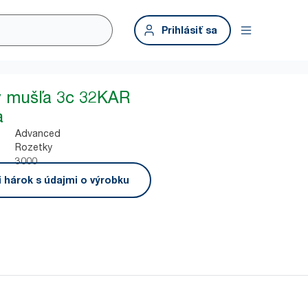
Prihlásiť sa
y mušľa 3c 32KAR
a
Advanced
Rozetky
3000
i hárok s údajmi o výrobku