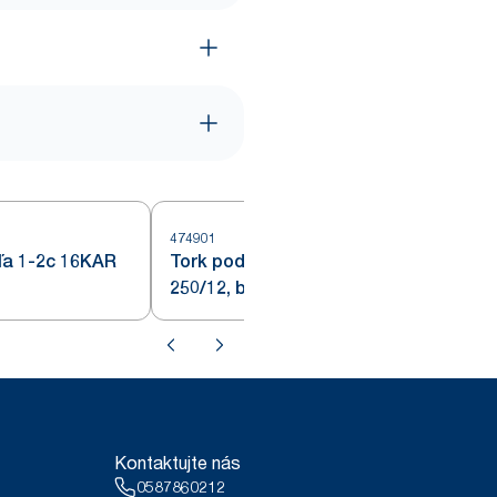
474901
4
ľa 1-2c 16KAR
Tork podložka okrúhla 1-2c 5TRP
250/12, biela
Kontaktujte nás
0587860212