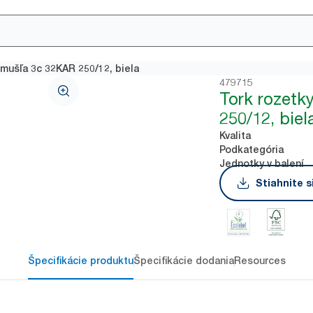
 mušľa 3c 32KAR 250/12, biela
479715
Tork rozetk
250/12, biel
Kvalita
Podkategória
Jednotky v balení
Stiahnite s
Špecifikácie produktu
Špecifikácie dodania
Resources