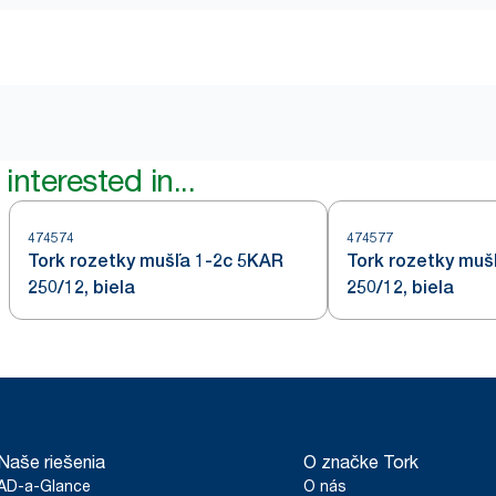
interested in...
474574
474577
Tork rozetky mušľa 1-2c 5KAR
Tork rozetky muš
250/12, biela
250/12, biela
Naše riešenia
O značke Tork
AD-a-Glance
O nás