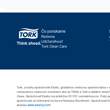
Čo ponúkame
Riešenia
Udržateľnosť
Tork Clean Care
Tork, značka spoločnosti Essity, globálnou vedúcou spoločnosťou v 
celosvetovo vedúcimi značkami ako sú TENA a Tork a ďalšími silným
Zewa. Spoločnosť Essity má približne 36 000 zamestnancov. Čistý pr
spoločnosti sú kótované na burze Nasdaq Stockholm. Spoločnosť Essity
stránke
www.essity.com