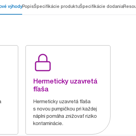
ové výhody
Popis
Špecifikácie produktu
Špecifikácie dodania
Resou
Hermeticky uzavretá
fľaša
a
Hermeticky uzavretá fľaša
s novou pumpičkou pri každej
náplni pomáha znižovať riziko
kontaminácie.