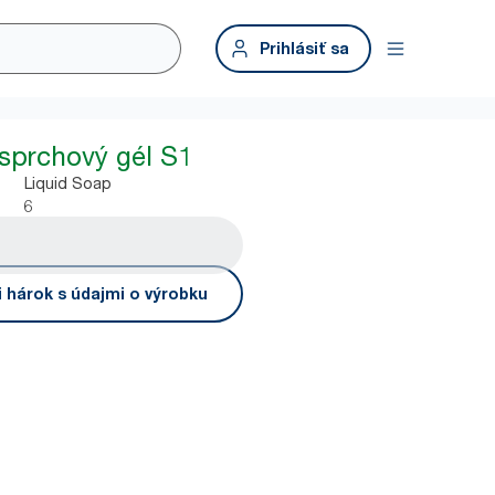
Prihlásiť sa
 sprchový gél S1
Liquid Soap
6
i hárok s údajmi o výrobku