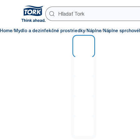
/
/
/
Home
Mydlo a dezinfekčné prostriedky
Náplne
Náplne sprchové
1 of 5