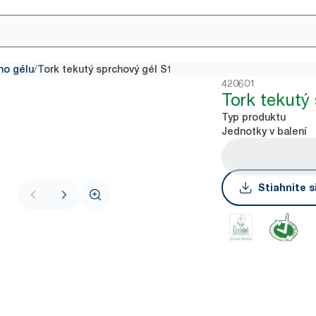
/
ho gélu
Tork tekutý sprchový gél S1
420601
Tork tekutý
Typ produktu
Jednotky v balení
Stiahnite s