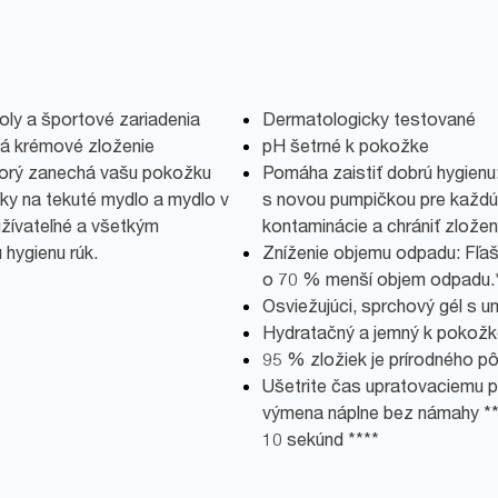
koly a športové zariadenia
Dermatologicky testované
má krémové zloženie
pH šetrné k pokožke
ktorý zanechá vašu pokožku
Pomáha zaistiť dobrú hygienu
ky na tekuté mydlo a mydlo v
s novou pumpičkou pre každú 
užívateľné a všetkým
kontaminácie a chrániť zložen
hygienu rúk.
Zníženie objemu odpadu: Fľaš
o 70 % menší objem odpadu.
Osviežujúci, sprchový gél s u
Hydratačný a jemný k pokožk
95 % zložiek je prírodného p
Ušetrite čas upratovaciemu p
výmena náplne bez námahy **
10 sekúnd ****