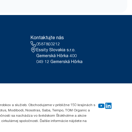
Kontaktujte nás
0587860212
Essity Slovakia s.r.o.
Gemerská Hôrka 400
049 12 Gemerská Hôrka
robkov a služieb. Obchodujeme v približne 150 krajinách s
Lotus, Modibodi, Nosotras, Saba, Tempo, TOM Organic a
oločnosti sa nachádza vo švédskom Štokholme a akcie
cirkulárnej spoločnosti. Ďalšie informácie nájdete na