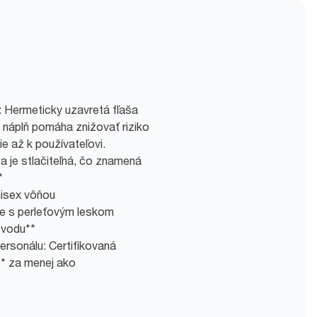
: Hermeticky uzavretá fľaša
náplň pomáha znižovať riziko
ie až k používateľovi.
a je stlačiteľná, čo znamená
*
nisex vôňou
e s perleťovým leskom
ôvodu**
ersonálu: Certifikovaná
* za menej ako