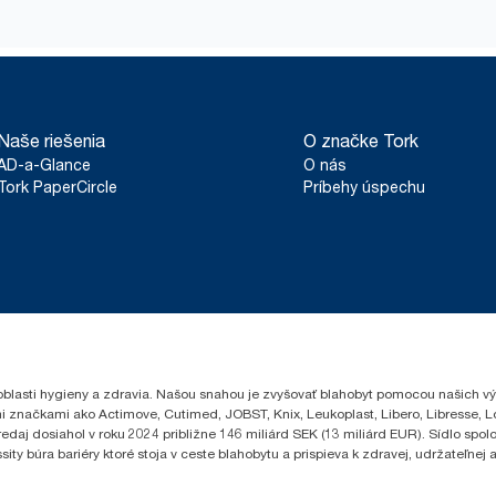
Naše riešenia
O značke Tork
AD-a-Glance
O nás
Tork PaperCircle
Príbehy úspechu
oblasti hygieny a zdravia. Našou snahou je zvyšovať blahobyt pomocou našich vý
i značkami ako Actimove, Cutimed, JOBST, Knix, Leukoplast, Libero, Libresse, 
edaj dosiahol v roku 2024 približne 146 miliárd SEK (13 miliárd EUR). Sídlo sp
 búra bariéry ktoré stoja v ceste blahobytu a prispieva k zdravej, udržateľnej a 