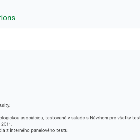
tions
sity.
ologickou asociáciou, testované v súlade s Návrhom pre všetky tes
 2011.
dla z interného panelového testu.