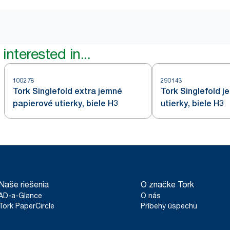
interested in...
100278
290143
Tork Singlefold extra jemné
Tork Singlefold 
papierové utierky, biele H3
utierky, biele H3
Naše riešenia
O značke Tork
AD-a-Glance
O nás
Tork PaperCircle
Príbehy úspechu