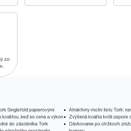
ný zo
n.
ork Singlefold papierovými
Atraktívny motív listu Tork: n
 kvalitou, keď sú cena a výkon
Zvýšená kvalita kvôli úspore 
hodné do zásobníka Tork
Dávkovanie po útržkoch znižu
 do náročného prostredia.
hygieny