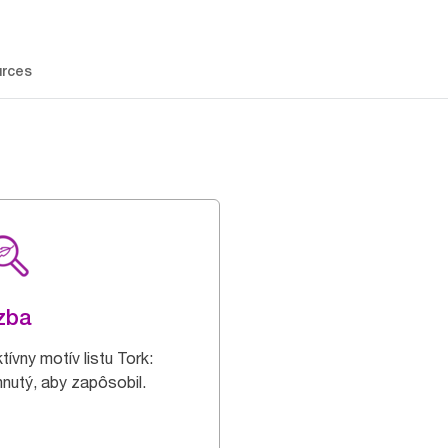
rces
zba
tívny motív listu Tork:
hnutý, aby zapôsobil.