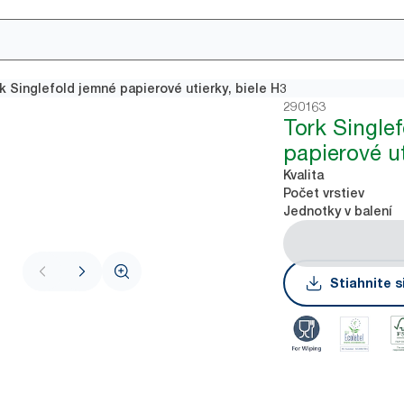
k Singlefold jemné papierové utierky, biele H3
290163
Tork Single
papierové ut
Kvalita
Počet vrstiev
Jednotky v balení
Stiahnite s