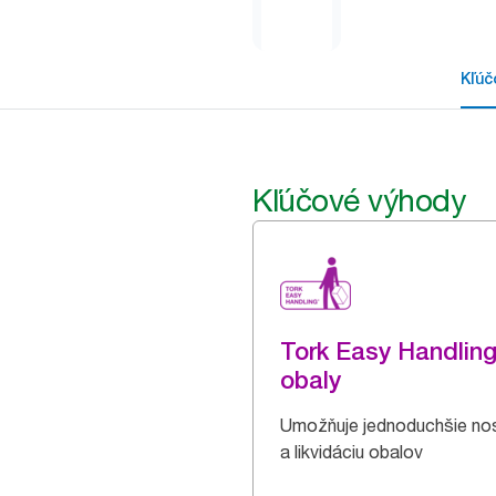
Kľúč
Kľúčové výhody
Tork Easy Handlin
obaly
Umožňuje jednoduchšie no
a likvidáciu obalov