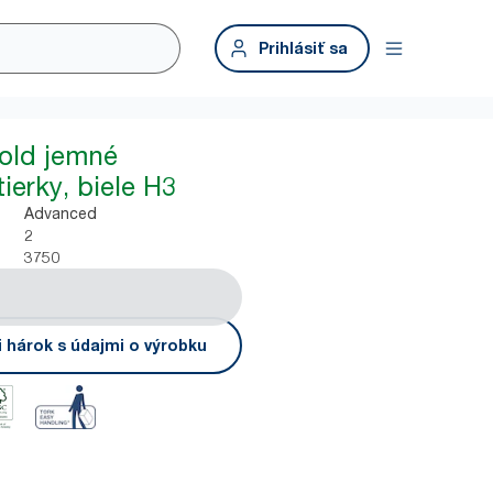
Prihlásiť sa
fold jemné
ierky, biele H3
Advanced
2
3750
i hárok s údajmi o výrobku