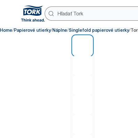
/
/
/
/
Home
Papierové utierky
Náplne
Singlefold papierové utierky
Tor
1 of 6