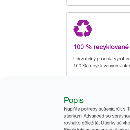
100 % recyklované
Udržateľný produkt vyrobe
100 % recyklovaných vláke
Popis
Naplňte potreby sušenia rúk s T
utierkami Advanced so správnou
rovnako dôležité. Utierky sú v
Singlefold na papierové utierky