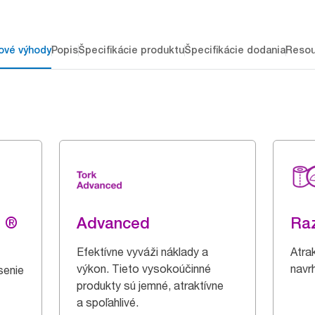
ové výhody
Popis
Špecifikácie produktu
Špecifikácie dodania
Resou
g ®
Advanced
Ra
Efektívne vyváži náklady a
Atrak
výkon. Tieto vysokoúčinné
navr
senie
produkty sú jemné, atraktívne
a spoľahlivé.