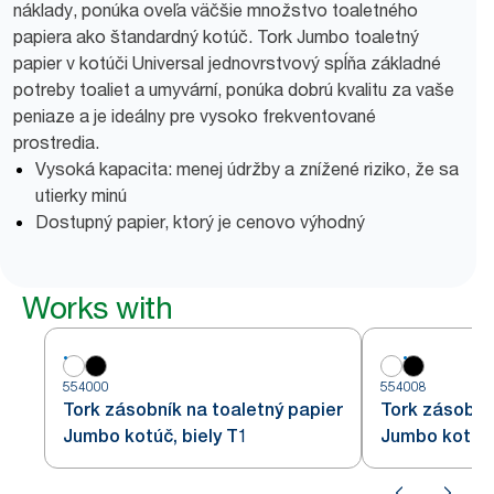
náklady, ponúka oveľa väčšie množstvo toaletného
papiera ako štandardný kotúč. Tork Jumbo toaletný
papier v kotúči Universal jednovrstvový spĺňa základné
potreby toaliet a umyvární, ponúka dobrú kvalitu za vaše
peniaze a je ideálny pre vysoko frekventované
prostredia.
Vysoká kapacita: menej údržby a znížené riziko, že sa
utierky minú
Dostupný papier, ktorý je cenovo výhodný
Works with
554000
554008
Tork zásobník na toaletný papier
Tork zásobní
Jumbo kotúč, biely T1
Jumbo kotúč,