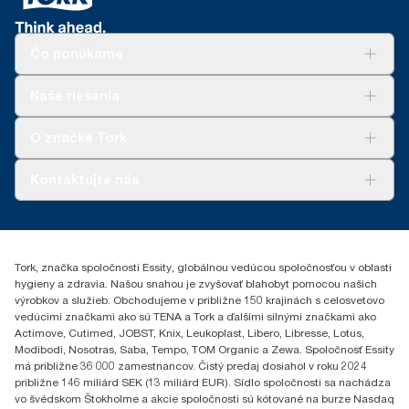
Čo ponúkame
Riešenia
Naše riešenia
Udržateľnosť
Tork Clean Care
AD-a-Glance
O značke Tork
Tork PaperCircle
O nás
Kontaktujte nás
Príbehy úspechu
0587860212
Essity Slovakia s.r.o.
Gemerská Hôrka 400
Tork, značka spoločnosti Essity, globálnou vedúcou spoločnosťou v oblasti
049 12 Gemerská Hôrka
hygieny a zdravia. Našou snahou je zvyšovať blahobyt pomocou našich
výrobkov a služieb. Obchodujeme v približne 150 krajinách s celosvetovo
vedúcimi značkami ako sú TENA a Tork a ďalšími silnými značkami ako
Actimove, Cutimed, JOBST, Knix, Leukoplast, Libero, Libresse, Lotus,
Modibodi, Nosotras, Saba, Tempo, TOM Organic a Zewa. Spoločnosť Essity
má približne 36 000 zamestnancov. Čistý predaj dosiahol v roku 2024
približne 146 miliárd SEK (13 miliárd EUR). Sídlo spoločnosti sa nachádza
vo švédskom Štokholme a akcie spoločnosti sú kótované na burze Nasdaq