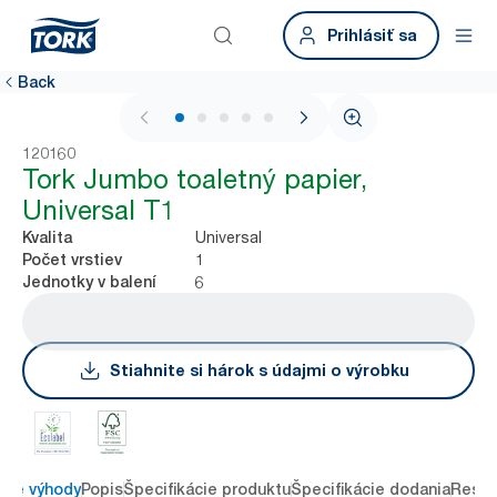
Prihlásiť sa
Back
1 / 5
120160
Tork Jumbo toaletný papier,
Universal T1
Universal
Kvalita
1
Počet vrstiev
6
Jednotky v balení
Stiahnite si hárok s údajmi o výrobku
ové výhody
Popis
Špecifikácie produktu
Špecifikácie dodania
Resou