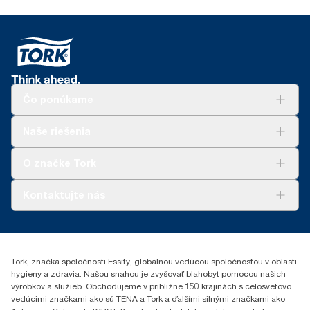
Čo ponúkame
Riešenia
Naše riešenia
Udržateľnosť
Tork Clean Care
AD-a-Glance
O značke Tork
Tork PaperCircle
O nás
Kontaktujte nás
Príbehy úspechu
0587860212
Essity Slovakia s.r.o.
Gemerská Hôrka 400
Tork, značka spoločnosti Essity, globálnou vedúcou spoločnosťou v oblasti
049 12 Gemerská Hôrka
hygieny a zdravia. Našou snahou je zvyšovať blahobyt pomocou našich
výrobkov a služieb. Obchodujeme v približne 150 krajinách s celosvetovo
vedúcimi značkami ako sú TENA a Tork a ďalšími silnými značkami ako