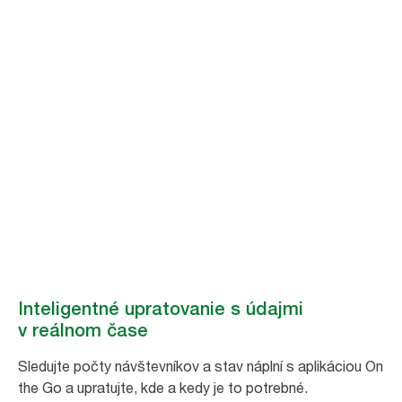
Zvládnite výzvy pri
upratovaní
Uľahčite a zefektívnite údržbu vďaka údajom zo systému Tork Vision
Cleaning získaným v reálnom čase.
Objednajte sa na ukážku.
Inteligentné upratovanie s údajmi
v reálnom čase
Sledujte počty návštevníkov a stav náplní s aplikáciou On
the Go a upratujte, kde a kedy je to potrebné.