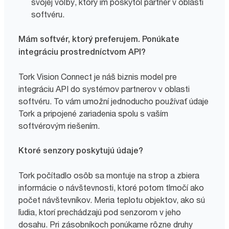
svojej voľby, ktorý im poskytol partner v oblasti
softvéru.
Mám softvér, ktorý preferujem. Ponúkate
integráciu prostredníctvom API?
Tork Vision Connect je náš biznis model pre
integráciu API do systémov partnerov v oblasti
softvéru. To vám umožní jednoducho používať údaje
Tork a pripojené zariadenia spolu s vaším
softvérovým riešením.
Ktoré senzory poskytujú údaje?
Tork počítadlo osôb sa montuje na strop a zbiera
informácie o návštevnosti, ktoré potom tlmočí ako
počet návštevníkov. Meria teplotu objektov, ako sú
ľudia, ktorí prechádzajú pod senzorom v jeho
dosahu. Pri zásobníkoch ponúkame rôzne druhy