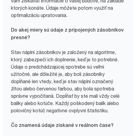
vám získavať informácie o vašej budove, na základe
ktorých konáte. Údaje môžete potom využiť na
optimalizáciu upratovania.
Do akej miery sú údaje z pripojených zásobníkov
presné?
Stav náplní zásobníkov je založený na algoritme,
ktorý zabezpečí ich doplnenie, keď je to potrebné.
Údaje o predchádzajúcej spotrebe sú veľmi
užitočné, ale dôležité je, aby boli zásobníky
dopĺňané len vtedy, keď je stav náplní označený
žltou alebo červenou farbou, aby bola spotreba
správne vypočítaná. Dopĺňať by ste mali vždy celé
balíky alebo kotúče. Každý poškodený balík alebo
polovičný kotúč negatívne ovplyvní štatistiku.
Čo znamená údaje získané v reálnom čase?