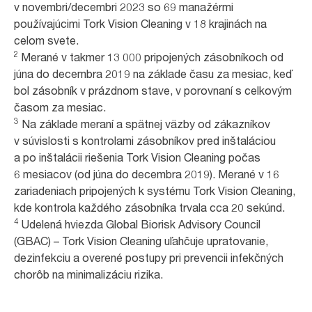
v novembri/decembri 2023 so 69 manažérmi
používajúcimi Tork Vision Cleaning v 18 krajinách na
celom svete.
2
Merané v takmer 13 000 pripojených zásobníkoch od
júna do decembra 2019 na základe času za mesiac, keď
bol zásobník v prázdnom stave, v porovnaní s celkovým
časom za mesiac.
3
Na základe meraní a spätnej väzby od zákazníkov
v súvislosti s kontrolami zásobníkov pred inštaláciou
a po inštalácii riešenia Tork Vision Cleaning počas
6 mesiacov (od júna do decembra 2019). Merané v 16
zariadeniach pripojených k systému Tork Vision Cleaning,
kde kontrola každého zásobníka trvala cca 20 sekúnd.
4
Udelená hviezda Global Biorisk Advisory Council
(GBAC) – Tork Vision Cleaning uľahčuje upratovanie,
dezinfekciu a overené postupy pri prevencii infekčných
chorôb na minimalizáciu rizika.