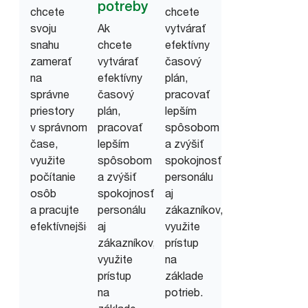
potreby
chcete
chcete
svoju
Ak
vytvárať
snahu
chcete
efektívny
zamerať
vytvárať
časový
na
efektívny
plán,
správne
časový
pracovať
priestory
plán,
lepším
v správnom
pracovať
spôsobom
čase,
lepším
a zvýšiť
využite
spôsobom
spokojnosť
počítanie
a zvýšiť
personálu
osôb
spokojnosť
aj
a pracujte
personálu
zákazníkov,
efektívnejšie.
aj
využite
zákazníkov,
prístup
využite
na
prístup
základe
na
potrieb.