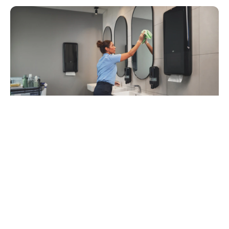
93
%
manažérov odporúča používanie riešenia
Tork Vision Cleaning (1)