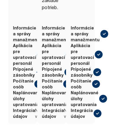
základe
potrieb.
Informácie
Informácie
Informácie
a správy
a správy
a správy
manažmentu
manažmentu
manažmentu
Aplikácia
Aplikácia
Aplikácia
pre
pre
pre
upratovací
upratovací
upratovací
personál
personál
personál
Pripojené
Pripojené
Pripojené
zásobníky
zásobníky
zásobníky
Počítanie
Počítanie
Počítanie
osôb
osôb
osôb
Naplánované
Naplánované
Naplánované
Na
Na
úlohy
úlohy
úlohy
vyžiadanie
vyžiadanie
upratovania
upratovania
upratovania
Integrácia
Na
Integrácia
Na
Integrácia
údajov
vyžiadanie
údajov
vyžiadanie
údajov