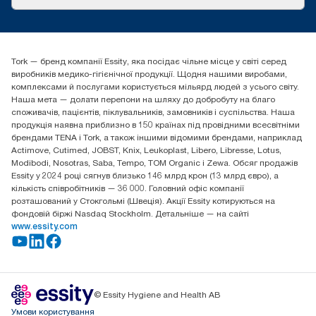
Історії успіху
tork.ua@essity.com
(+38) 044 490 55 66
Знайти дистриб'ютора
Tork — бренд компанії Essity, яка посідає чільне місце у світі серед
Essity Україна
виробників медико-гігієнічної продукції. Щодня нашими виробами,
04071 м. Київ, вул. Григорія Сковороди 19,
комплексами й послугами користується мільярд людей з усього світу.
Тел. +38 044 490 55 66
Наша мета — долати перепони на шляху до добробуту на благо
споживачів, пацієнтів, піклувальників, замовників і суспільства. Наша
продукція наявна приблизно в 150 країнах під провідними всесвітніми
брендами TENA і Tork, а також іншими відомими брендами, наприклад
Actimove, Cutimed, JOBST, Knix, Leukoplast, Libero, Libresse, Lotus,
Modibodi, Nosotras, Saba, Tempo, TOM Organic і Zewa. Обсяг продажів
Essity у 2024 році сягнув близько 146 млрд крон (13 млрд євро), а
кількість співробітників — 36 000. Головний офіс компанії
розташований у Стокгольмі (Швеція). Акції Essity котируються на
фондовій біржі Nasdaq Stockholm. Детальніше — на сайті
www.essity.com
© Essity Hygiene and Health AB
Умови користування