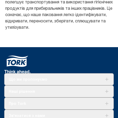
полегшує транспортування та використання гігієнічних
продуктів для прибиральників та інших працівників. Це
означає, що наше паковання легко ідентифікувати,
відкривати, переносити, зберігати, сплющувати та
утилізувати.
Що ми пропонуємо
Рішення
Наші рішення
Сталий розвиток
Tork Clean Care
AD-a-Glance
Про Tork
Про нас
Зв'язатися з нами