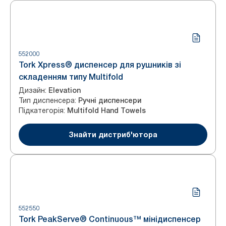
552000
Tork Xpress® диспенсер для рушників зі
складенням типу Multifold
Дизайн
:
Elevation
Тип диспенсера
:
Ручні диспенсери
Підкатегорія
:
Multifold Hand Towels
Знайти дистриб'ютора
552550
Tork PeakServe® Continuous™ мінідиспенсер