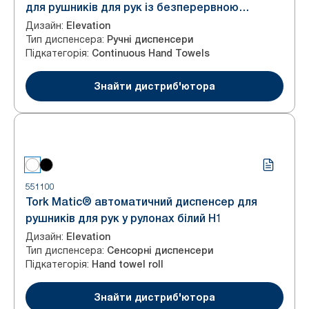
для рушників для рук із безперервною
подачею, білий
Дизайн
:
Elevation
Тип диспенсера
:
Ручні диспенсери
Підкатегорія
:
Continuous Hand Towels
Знайти дистриб'ютора
551100
Tork Matic® автоматичний диспенсер для
рушників для рук у рулонах білий H1
Дизайн
:
Elevation
Тип диспенсера
:
Сенсорні диспенсери
Підкатегорія
:
Hand towel roll
Знайти дистриб'ютора