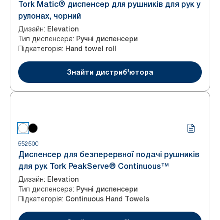
Tork Matic® диспенсер для рушників для рук у
рулонах, чорний
Дизайн
:
Elevation
Тип диспенсера
:
Ручні диспенсери
Підкатегорія
:
Hand towel roll
Знайти дистриб'ютора
552500
Диспенсер для безперервної подачі рушників
для рук Tork PeakServe® Continuous™
Дизайн
:
Elevation
Тип диспенсера
:
Ручні диспенсери
Підкатегорія
:
Continuous Hand Towels