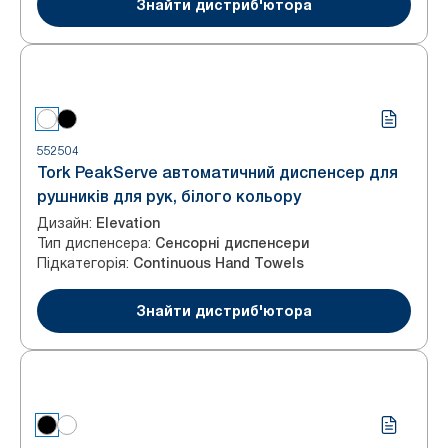
Знайти дистриб'ютора
552504
Tork PeakServe автоматичний диспенсер для
рушників для рук, білого кольору
Дизайн
:
Elevation
Тип диспенсера
:
Сенсорні диспенсери
Підкатегорія
:
Continuous Hand Towels
Знайти дистриб'ютора