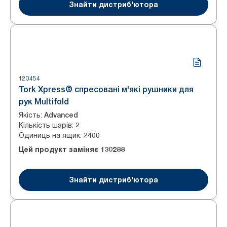
Знайти дистриб'ютора
120454
Tork Xpress® спресовані м'які рушники для
рук Multifold
Якість
:
Advanced
Кількість шарів
:
2
Одиниць на ящик
:
2400
Цей продукт заміняє
130288
Знайти дистриб'ютора