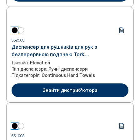
552508
Диспенсер для рушників для рук з
безперервною подачею Tork
PeakServe® Continuous™
Дизайн
:
Elevation
Тип диспенсера
:
Ручні диспенсери
Підкатегорія
:
Continuous Hand Towels
Знайти дистриб'ютора
551008