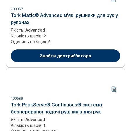
290067
Tork Matic® Advanced м'які рушники для рук у
рулонах
Якість
:
Advanced
Кількість шарів
:
2
Одиниць на ящик
:
6
Знайти дистриб'ютора
100589
Tork PeakServe® Continuous® система
безперервної подачі рушників для рук
Якість
:
Advanced
Кількість шарів
:
1