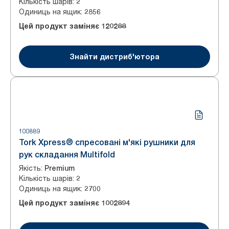
Кількість шарів
:
2
Одиниць на ящик
:
2856
Цей продукт заміняє
120288
Знайти дистриб'ютора
100889
Tork Xpress® спресовані м'які рушники для
рук складання Multifold
Якість
:
Premium
Кількість шарів
:
2
Одиниць на ящик
:
2700
Цей продукт заміняє
1002894