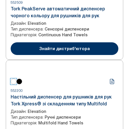
552509
Tork PeakServe автоматичний диспенсер
чорного кольору для рушників для рук
Дизайн
:
Elevation
Тип диспенсера
:
Сенсорні диспенсери
Підкатегорія
:
Continuous Hand Towels
Знайти дистриб'ютора
552200
Настільний диспенсер для рушників для рук
Tork Xpress® зі складенням типу Multifold
Дизайн
:
Elevation
Тип диспенсера
:
Ручні диспенсери
Підкатегорія
:
Multifold Hand Towels