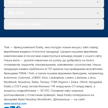
Рішення
Наші рішення
Сталий розвиток
Tork Clean Care
AD-a-Glance
Про Tork
Про нас
Зв'язатися з нами
Історії успіху
tork.ua@essity.com
(+38) 044 490 55 66
Знайти дистриб'ютора
Tork — бренд компанії Essity, яка посідає чільне місце у світі серед
Essity Україна
виробників медико-гігієнічної продукції. Щодня нашими виробами,
04071 м. Київ, вул. Григорія Сковороди 19,
комплексами й послугами користується мільярд людей з усього світу.
Тел. +38 044 490 55 66
Наша мета — долати перепони на шляху до добробуту на благо
споживачів, пацієнтів, піклувальників, замовників і суспільства. Наша
продукція наявна приблизно в 150 країнах під провідними всесвітніми
брендами TENA і Tork, а також іншими відомими брендами, наприклад
Actimove, Cutimed, JOBST, Knix, Leukoplast, Libero, Libresse, Lotus,
Modibodi, Nosotras, Saba, Tempo, TOM Organic і Zewa. Обсяг продажів
Essity у 2024 році сягнув близько 146 млрд крон (13 млрд євро), а
кількість співробітників — 36 000. Головний офіс компанії
розташований у Стокгольмі (Швеція). Акції Essity котируються на
фондовій біржі Nasdaq Stockholm. Детальніше — на сайті
www.essity.com