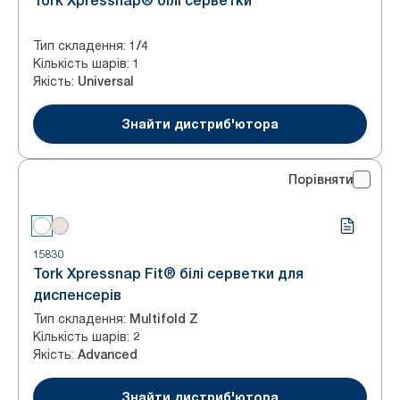
Tork Xpressnap® білі серветки
Тип складення
:
1/4
Кількість шарів
:
1
Якість
:
Universal
Знайти дистриб'ютора
Порівняти
15830
Tork Xpressnap Fit® білі серветки для
диспенсерів
Тип складення
:
Multifold Z
Кількість шарів
:
2
Якість
:
Advanced
Знайти дистриб'ютора