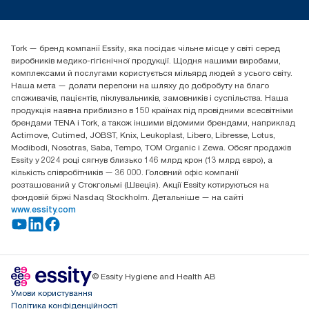
tork.ua@essity.com
(+38) 044 490 55 66
Знайти дистриб'ютора
Tork — бренд компанії Essity, яка посідає чільне місце у світі серед
Essity Україна
виробників медико-гігієнічної продукції. Щодня нашими виробами,
04071 м. Київ, вул. Григорія Сковороди 19,
комплексами й послугами користується мільярд людей з усього світу.
Тел. +38 044 490 55 66
Наша мета — долати перепони на шляху до добробуту на благо
споживачів, пацієнтів, піклувальників, замовників і суспільства. Наша
продукція наявна приблизно в 150 країнах під провідними всесвітніми
брендами TENA і Tork, а також іншими відомими брендами, наприклад
Actimove, Cutimed, JOBST, Knix, Leukoplast, Libero, Libresse, Lotus,
Modibodi, Nosotras, Saba, Tempo, TOM Organic і Zewa. Обсяг продажів
Essity у 2024 році сягнув близько 146 млрд крон (13 млрд євро), а
кількість співробітників — 36 000. Головний офіс компанії
розташований у Стокгольмі (Швеція). Акції Essity котируються на
фондовій біржі Nasdaq Stockholm. Детальніше — на сайті
www.essity.com
© Essity Hygiene and Health AB
Умови користування
Політика конфіденційності