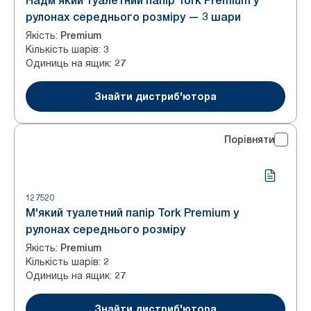
Надм'який туалетний папір Tork Premium у
рулонах середнього розміру — 3 шари
Якість
:
Premium
Кількість шарів
:
3
Одиниць на ящик
:
27
Знайти дистриб'ютора
Порівняти
127520
М'який туалетний папір Tork Premium у
рулонах середнього розміру
Якість
:
Premium
Кількість шарів
:
2
Одиниць на ящик
:
27
Знайти дистриб'ютора