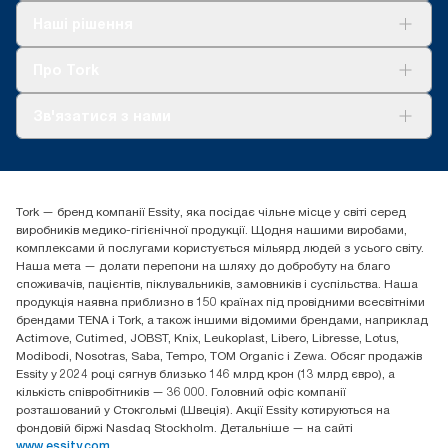
Рішення
Наші рішення
Сталий розвиток
Tork Clean Care
AD-a-Glance
Про Tork
Про нас
Зв'язатися з нами
Історії успіху
tork.ua@essity.com
(+38) 044 490 55 66
Знайти дистриб'ютора
Tork — бренд компанії Essity, яка посідає чільне місце у світі серед
Essity Україна
виробників медико-гігієнічної продукції. Щодня нашими виробами,
04071 м. Київ, вул. Григорія Сковороди 19,
комплексами й послугами користується мільярд людей з усього світу.
Тел. +38 044 490 55 66
Наша мета — долати перепони на шляху до добробуту на благо
споживачів, пацієнтів, піклувальників, замовників і суспільства. Наша
продукція наявна приблизно в 150 країнах під провідними всесвітніми
брендами TENA і Tork, а також іншими відомими брендами, наприклад
Actimove, Cutimed, JOBST, Knix, Leukoplast, Libero, Libresse, Lotus,
Modibodi, Nosotras, Saba, Tempo, TOM Organic і Zewa. Обсяг продажів
Essity у 2024 році сягнув близько 146 млрд крон (13 млрд євро), а
кількість співробітників — 36 000. Головний офіс компанії
розташований у Стокгольмі (Швеція). Акції Essity котируються на
фондовій біржі Nasdaq Stockholm. Детальніше — на сайті
www.essity.com