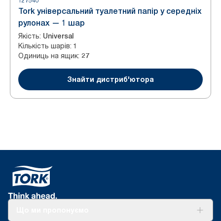
127540
Tork універсальний туалетний папір у середніх
рулонах — 1 шар
Якість
:
Universal
Кількість шарів
:
1
Одиниць на ящик
:
27
Знайти дистриб'ютора
Що ми пропонуємо