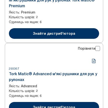
М'які рушники для рук у рулонах Tork Matic®
Premium
Якість
:
Premium
Кількість шарів
:
2
Одиниць на ящик
:
6
Знайти дистриб'ютора
Порівняти
290067
Tork Matic® Advanced м'які рушники для рук у
рулонах
Якість
:
Advanced
Кількість шарів
:
2
Одиниць на ящик
:
6
Знайти дистриб'ютора