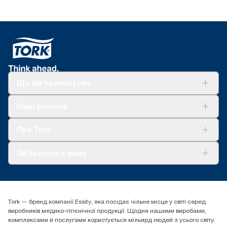
Що ми пропонуємо
Рішення
Наші рішення
Сталий розвиток
Tork Clean Care
AD-a-Glance
Про Tork
Про нас
Зв'язатися з нами
Історії успіху
tork.ua@essity.com
(+38) 044 490 55 66
Знайти дистриб'ютора
Tork — бренд компанії Essity, яка посідає чільне місце у світі серед
Essity Україна
виробників медико-гігієнічної продукції. Щодня нашими виробами,
04071 м. Київ, вул. Григорія Сковороди 19,
комплексами й послугами користується мільярд людей з усього світу.
Тел. +38 044 490 55 66