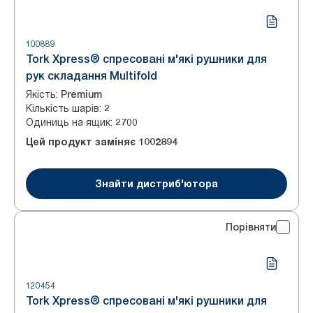
100889
Tork Xpress® спресовані м'які рушники для
рук складання Multifold
Якість
:
Premium
Кількість шарів
:
2
Одиниць на ящик
:
2700
Цей продукт заміняє
1002894
Знайти дистриб'ютора
Порівняти
120454
Tork Xpress® спресовані м'які рушники для