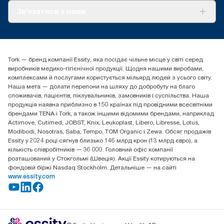
(Swedish Rheumatism Association)
від потреб користувача. На основі оцінки життєвого циклу
Про нас
Зв'язатися з нами
(LCA) третьою стороною, яка покриває всі рівні якості
Історії успіху
наповнень і дані споживання. Оскільки ці дані є середніми
tork.ua@essity.com
для системи, вони не розраховані на використання у
(+38) 044 490 55 66
звітності щодо вуглецевих викидів для певних статей і
Знайти дистриб'ютора
певного споживання.
Tork — бренд компанії Essity, яка посідає чільне місце у світі серед
Essity Україна
***
On average, compared to the average of all Tork Xpress®
виробників медико-гігієнічної продукції. Щодня нашими виробами,
04071 м. Київ, вул. Григорія Сковороди 19,
Multifold (H2) refill carbon footprint before commencing
комплексами й послугами користується мільярд людей з усього світу.
Тел. +38 044 490 55 66
purchase of renewable electricity, verified and matched through
Наша мета — долати перепони на шляху до добробуту на благо
Guarantees of Origin, for our paper making operations. The
споживачів, пацієнтів, піклувальників, замовників і суспільства. Наша
resulting carbon footprint reductions were quantified in a third
продукція наявна приблизно в 150 країнах під провідними всесвітніми
party reviewed cradle-to-grave Life Cycle Assessment.
брендами TENA і Tork, а також іншими відомими брендами, наприклад
Actimove, Cutimed, JOBST, Knix, Leukoplast, Libero, Libresse, Lotus,
Modibodi, Nosotras, Saba, Tempo, TOM Organic і Zewa. Обсяг продажів
Essity у 2024 році сягнув близько 146 млрд крон (13 млрд євро), а
кількість співробітників — 36 000. Головний офіс компанії
розташований у Стокгольмі (Швеція). Акції Essity котируються на
фондовій біржі Nasdaq Stockholm. Детальніше — на сайті
www.essity.com