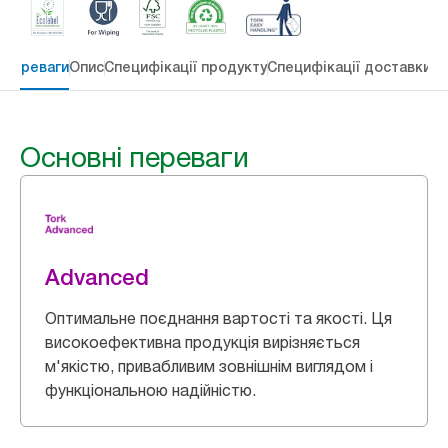
 переваги
Опис
Специфікації продукту
Специфікації доставки
Re
Основні переваги
Advanced
Оптимальне поєднання вартості та якості. Ця
високоефективна продукція вирізняється
м'якістю, привабливим зовнішнім виглядом і
функціональною надійністю.