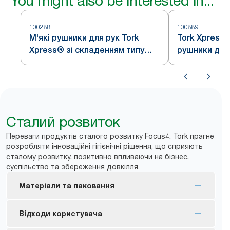
You might also be interested in...
100288
100889
М'які рушники для рук Tork
Tork Xpress®
Xpress® зі складенням типу
рушники для
Multifold
Multifold
Сталий розвиток
Переваги продуктів сталого розвитку Focus4. Tork прагне
розробляти інноваційні гігієнічні рішення, що сприяють
сталому розвитку, позитивно впливаючи на бізнес,
суспільство та збереження довкілля.
Матеріали та паковання
Сертифіковані наповнення з екомаркуванням
Відходи користувача
ЄС — обмежений вплив на довкілля на різних