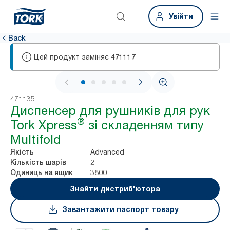
Увійти
Back
Цей продукт заміняє
471117
1 / 7
471135
Диспенсер для рушників для рук
®
Tork Xpress
зі складенням типу
Multifold
Advanced
Якість
2
Кількість шарів
3800
Одиниць на ящик
Знайти дистриб'ютора
Завантажити паспорт товару