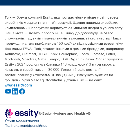
tork.ua@essity.com
(+38) 044 490 55 66
Знайти дистриб'ютора
Tork — бренд компанії Essity, яка посідає чільне місце у світі серед
Essity Україна
виробників медико-гігієнічної продукції. Щодня нашими виробами,
04071 м. Київ, вул. Григорія Сковороди 19,
комплексами й послугами користується мільярд людей з усього світу.
Тел. +38 044 490 55 66
Наша мета — долати перепони на шляху до добробуту на благо
споживачів, пацієнтів, піклувальників, замовників і суспільства. Наша
продукція наявна приблизно в 150 країнах під провідними всесвітніми
брендами TENA і Tork, а також іншими відомими брендами, наприклад
Actimove, Cutimed, JOBST, Knix, Leukoplast, Libero, Libresse, Lotus,
Modibodi, Nosotras, Saba, Tempo, TOM Organic і Zewa. Обсяг продажів
Essity у 2024 році сягнув близько 146 млрд крон (13 млрд євро), а
кількість співробітників — 36 000. Головний офіс компанії
розташований у Стокгольмі (Швеція). Акції Essity котируються на
фондовій біржі Nasdaq Stockholm. Детальніше — на сайті
www.essity.com
© Essity Hygiene and Health AB
Умови користування
Політика конфіденційності