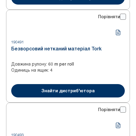
Порівняти
190491
Безворсовий нетканий матеріал Tork
Довжина рулону
:
60 m per roll
Одиниць на ящик
:
4
Знайти дистриб'ютора
Порівняти
190493