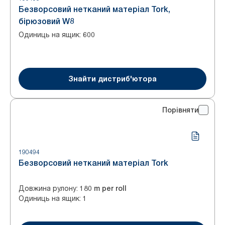
Безворсовий нетканий матеріал Tork,
бірюзовий W8
Одиниць на ящик
:
600
Знайти дистриб'ютора
Порівняти
190494
Безворсовий нетканий матеріал Tork
Довжина рулону
:
180 m per roll
Одиниць на ящик
:
1