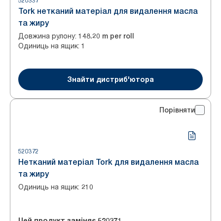
520337
Tork нетканий матеріал для видалення масла
та жиру
Довжина рулону
:
148.20 m per roll
Одиниць на ящик
:
1
Знайти дистриб'ютора
Порівняти
520372
Нетканий матеріал Tork для видалення масла
та жиру
Одиниць на ящик
:
210
Цей продукт заміняє
520371