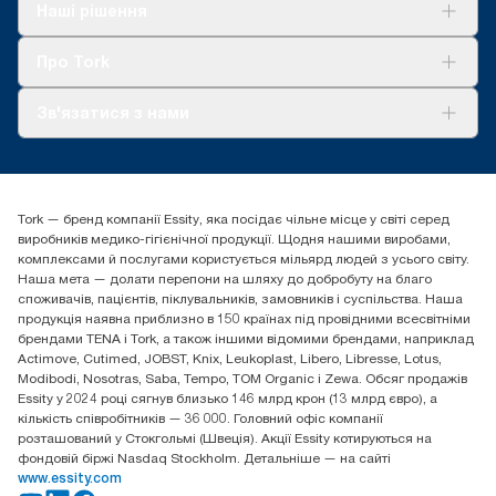
Рішення
Наші рішення
Сталий розвиток
Tork Clean Care
AD-a-Glance
Про Tork
Про нас
Зв'язатися з нами
Історії успіху
tork.ua@essity.com
(+38) 044 490 55 66
Знайти дистриб'ютора
Tork — бренд компанії Essity, яка посідає чільне місце у світі серед
Essity Україна
виробників медико-гігієнічної продукції. Щодня нашими виробами,
04071 м. Київ, вул. Григорія Сковороди 19,
комплексами й послугами користується мільярд людей з усього світу.
Тел. +38 044 490 55 66
Наша мета — долати перепони на шляху до добробуту на благо
споживачів, пацієнтів, піклувальників, замовників і суспільства. Наша
продукція наявна приблизно в 150 країнах під провідними всесвітніми
брендами TENA і Tork, а також іншими відомими брендами, наприклад
Actimove, Cutimed, JOBST, Knix, Leukoplast, Libero, Libresse, Lotus,
Modibodi, Nosotras, Saba, Tempo, TOM Organic і Zewa. Обсяг продажів
Essity у 2024 році сягнув близько 146 млрд крон (13 млрд євро), а
кількість співробітників — 36 000. Головний офіс компанії
розташований у Стокгольмі (Швеція). Акції Essity котируються на
фондовій біржі Nasdaq Stockholm. Детальніше — на сайті
www.essity.com