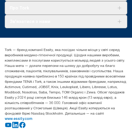
Tork Clean Care
AD-a-Glance
Про Tork
Про нас
Зв'язатися з нами
Історії успіху
tork.ua@essity.com
(+38) 044 490 55 66
Знайти дистриб'ютора
Tork — бренд компанії Essity, яка посідає чільне місце у світі серед
Essity Україна
виробників медико-гігієнічної продукції. Щодня нашими виробами,
04071 м. Київ, вул. Григорія Сковороди 19,
комплексами й послугами користується мільярд людей з усього світу.
Тел. +38 044 490 55 66
Наша мета — долати перепони на шляху до добробуту на благо
споживачів, пацієнтів, піклувальників, замовників і суспільства. Наша
продукція наявна приблизно в 150 країнах під провідними всесвітніми
брендами TENA і Tork, а також іншими відомими брендами, наприклад
Actimove, Cutimed, JOBST, Knix, Leukoplast, Libero, Libresse, Lotus,
Modibodi, Nosotras, Saba, Tempo, TOM Organic і Zewa. Обсяг продажів
Essity у 2024 році сягнув близько 146 млрд крон (13 млрд євро), а
кількість співробітників — 36 000. Головний офіс компанії
розташований у Стокгольмі (Швеція). Акції Essity котируються на
фондовій біржі Nasdaq Stockholm. Детальніше — на сайті
www.essity.com