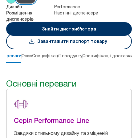
Performance
Дизайн
Настінні диспенсери
Розміщення
диспенсерів
Знайти дистриб'ютора
Завантажити паспорт товару
 переваги
Опис
Специфікації продукту
Специфікації доставки
Re
Основні переваги
Серія Performance Line
Завдяки стильному дизайну та зміцненій