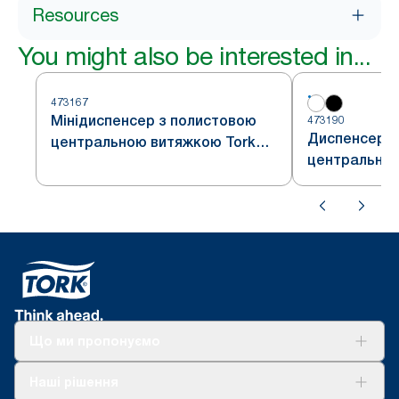
Resources
You might also be interested in...
473167
Мінідиспенсер з полистовою
473190
Диспенсер з
центральною витяжкою Tork
центральною
Reflex™
Reflex™
Що ми пропонуємо
Рішення
Наші рішення
Сталий розвиток