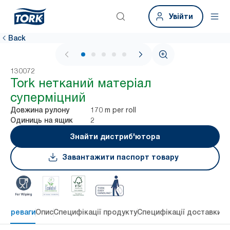
Увійти
Back
1 / 5
130072
Tork нетканий матеріал
суперміцний
170 m per roll
Довжина рулону
2
Одиниць на ящик
Знайти дистриб'ютора
Завантажити паспорт товару
 переваги
Опис
Специфікації продукту
Специфікації доставки
Re