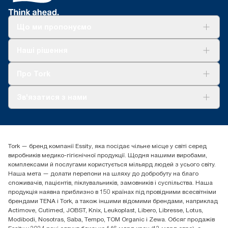
Що ми пропонуємо
Рішення
Наші рішення
Сталий розвиток
Tork Clean Care
AD-a-Glance
Про Tork
Про нас
Зв'язатися з нами
Історії успіху
tork.ua@essity.com
(+38) 044 490 55 66
Знайти дистриб'ютора
Tork — бренд компанії Essity, яка посідає чільне місце у світі серед
Essity Україна
виробників медико-гігієнічної продукції. Щодня нашими виробами,
04071 м. Київ, вул. Григорія Сковороди 19,
комплексами й послугами користується мільярд людей з усього світу.
Тел. +38 044 490 55 66
Наша мета — долати перепони на шляху до добробуту на благо
споживачів, пацієнтів, піклувальників, замовників і суспільства. Наша
продукція наявна приблизно в 150 країнах під провідними всесвітніми
брендами TENA і Tork, а також іншими відомими брендами, наприклад
Actimove, Cutimed, JOBST, Knix, Leukoplast, Libero, Libresse, Lotus,
Modibodi, Nosotras, Saba, Tempo, TOM Organic і Zewa. Обсяг продажів