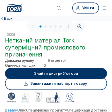
Увійти
Back
1 / 5
130081
Нетканий матеріал Tork
суперміцний промислового
призначення
119 m per roll
Довжина рулону
2
Одиниць на ящик
Знайти дистриб'ютора
Завантажити паспорт товару
 переваги
Опис
Специфікації продукту
Специфікації доставки
Re