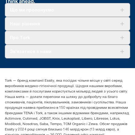
Що ми пропонуємо
Рішення
Наші рішення
Сталий розвиток
Tork Clean Care
AD-a-Glance
Про Tork
Про нас
Зв'язатися з нами
Історії успіху
tork.ua@essity.com
(+38) 044 490 55 66
Знайти дистриб'ютора
Tork — бренд компанії Essity, яка посідає чільне місце у світі серед
Essity Україна
виробників медико-гігієнічної продукції. Щодня нашими виробами,
04071 м. Київ, вул. Григорія Сковороди 19,
комплексами й послугами користується мільярд людей з усього світу.
Тел. +38 044 490 55 66
Наша мета — долати перепони на шляху до добробуту на благо
споживачів, пацієнтів, піклувальників, замовників і суспільства. Наша
продукція наявна приблизно в 150 країнах під провідними всесвітніми
брендами TENA і Tork, а також іншими відомими брендами, наприклад
Actimove, Cutimed, JOBST, Knix, Leukoplast, Libero, Libresse, Lotus,
Modibodi, Nosotras, Saba, Tempo, TOM Organic і Zewa. Обсяг продажів
Essity у 2024 році сягнув близько 146 млрд крон (13 млрд євро), а
кількість співробітників — 36 000. Головний офіс компанії