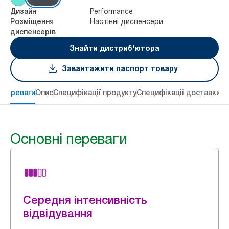
Performance
Дизайн
Настінні диспенсери
Розміщення
диспенсерів
Знайти дистриб'ютора
Завантажити паспорт товару
 переваги
Опис
Специфікації продукту
Специфікації доставки
Re
Основні переваги
Середня інтенсивність
відвідування