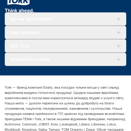
Що ми пропонуємо
Рішення
Наші рішення
Сталий розвиток
Tork Clean Care
AD-a-Glance
Про Tork
Про нас
Зв'язатися з нами
Історії успіху
tork.ua@essity.com
(+38) 044 490 55 66
Знайти дистриб'ютора
Tork — бренд компанії Essity, яка посідає чільне місце у світі серед
Essity Україна
виробників медико-гігієнічної продукції. Щодня нашими виробами,
04071 м. Київ, вул. Григорія Сковороди 19,
комплексами й послугами користується мільярд людей з усього світу.
Тел. +38 044 490 55 66
Наша мета — долати перепони на шляху до добробуту на благо
споживачів, пацієнтів, піклувальників, замовників і суспільства. Наша
продукція наявна приблизно в 150 країнах під провідними всесвітніми
брендами TENA і Tork, а також іншими відомими брендами, наприклад
Actimove, Cutimed, JOBST, Knix, Leukoplast, Libero, Libresse, Lotus,
Modibodi, Nosotras, Saba, Tempo, TOM Organic і Zewa. Обсяг продажів