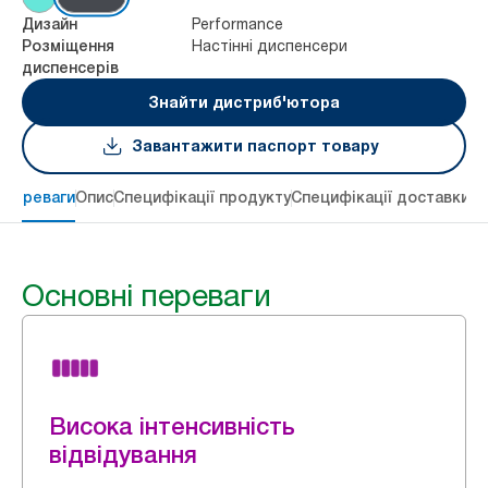
Performance
Дизайн
Настінні диспенсери
Розміщення
диспенсерів
Знайти дистриб'ютора
Завантажити паспорт товару
 переваги
Опис
Специфікації продукту
Специфікації доставки
Re
Основні переваги
Висока інтенсивність
відвідування