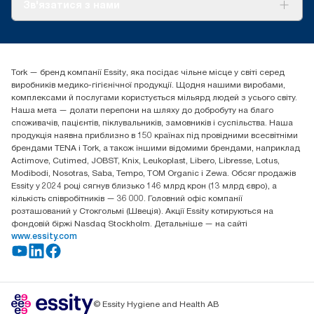
Про нас
Зв'язатися з нами
Історії успіху
tork.ua@essity.com
(+38) 044 490 55 66
Знайти дистриб'ютора
Tork — бренд компанії Essity, яка посідає чільне місце у світі серед
Essity Україна
виробників медико-гігієнічної продукції. Щодня нашими виробами,
04071 м. Київ, вул. Григорія Сковороди 19,
комплексами й послугами користується мільярд людей з усього світу.
Тел. +38 044 490 55 66
Наша мета — долати перепони на шляху до добробуту на благо
споживачів, пацієнтів, піклувальників, замовників і суспільства. Наша
продукція наявна приблизно в 150 країнах під провідними всесвітніми
брендами TENA і Tork, а також іншими відомими брендами, наприклад
Actimove, Cutimed, JOBST, Knix, Leukoplast, Libero, Libresse, Lotus,
Modibodi, Nosotras, Saba, Tempo, TOM Organic і Zewa. Обсяг продажів
Essity у 2024 році сягнув близько 146 млрд крон (13 млрд євро), а
кількість співробітників — 36 000. Головний офіс компанії
розташований у Стокгольмі (Швеція). Акції Essity котируються на
фондовій біржі Nasdaq Stockholm. Детальніше — на сайті
www.essity.com
© Essity Hygiene and Health AB