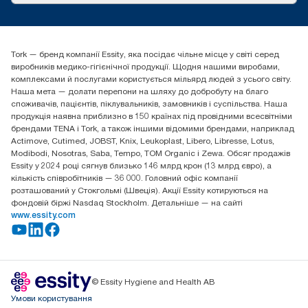
tork.ua@essity.com
(+38) 044 490 55 66
Знайти дистриб'ютора
Tork — бренд компанії Essity, яка посідає чільне місце у світі серед
Essity Україна
виробників медико-гігієнічної продукції. Щодня нашими виробами,
04071 м. Київ, вул. Григорія Сковороди 19,
комплексами й послугами користується мільярд людей з усього світу.
Тел. +38 044 490 55 66
Наша мета — долати перепони на шляху до добробуту на благо
споживачів, пацієнтів, піклувальників, замовників і суспільства. Наша
продукція наявна приблизно в 150 країнах під провідними всесвітніми
брендами TENA і Tork, а також іншими відомими брендами, наприклад
Actimove, Cutimed, JOBST, Knix, Leukoplast, Libero, Libresse, Lotus,
Modibodi, Nosotras, Saba, Tempo, TOM Organic і Zewa. Обсяг продажів
Essity у 2024 році сягнув близько 146 млрд крон (13 млрд євро), а
кількість співробітників — 36 000. Головний офіс компанії
розташований у Стокгольмі (Швеція). Акції Essity котируються на
фондовій біржі Nasdaq Stockholm. Детальніше — на сайті
www.essity.com
© Essity Hygiene and Health AB
Умови користування