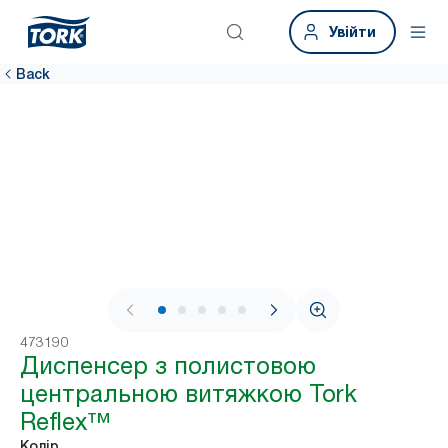
Увійти
Back
1 / 8
473190
Диспенсер з полистовою
центральною витяжкою Tork
Reflex™
Колір