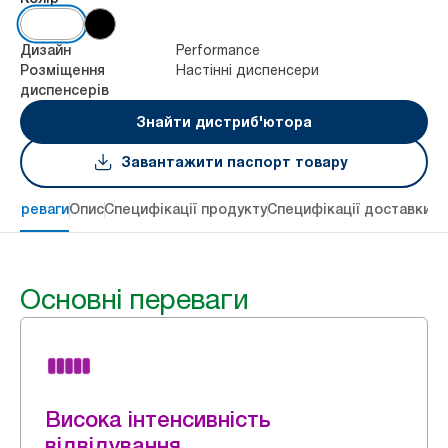
Performance
Дизайн
Настінні диспенсери
Розміщення
диспенсерів
Знайти дистриб'ютора
Завантажити паспорт товару
 переваги
Опис
Специфікації продукту
Специфікації доставки
Re
Основні переваги
Висока інтенсивність
відвідування