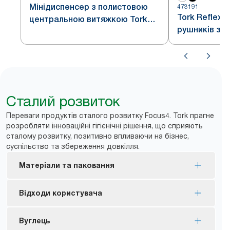
Мінідиспенсер з полистовою
473191
Tork Reflex
центральною витяжкою Tork
рушників з 
Reflex™
витягом, чор
Сталий розвиток
Переваги продуктів сталого розвитку Focus4. Tork прагне
розробляти інноваційні гігієнічні рішення, що сприяють
сталому розвитку, позитивно впливаючи на бізнес,
суспільство та збереження довкілля.
Матеріали та паковання
Маркування FSC® — продукт виготовлено з
Відходи користувача
волокон із відповідальних джерел.
Більшість продуктів сертифіковані й мають
Система видачі диспенсерів по одному рушнику
Вуглець
екомаркування ЄС — обмежений вплив на
*
скорочує споживання паперу до 37%.