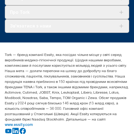
system average, it is not intended to be used in carbon
Сталий розвиток
reporting for specific articles and consumption.
Tork Clean Care
AD-a-Glance
Про Tork
Про нас
Зв'язатися з нами
Історії успіху
tork.ua@essity.com
(+38) 044 490 55 66
Знайти дистриб'ютора
Tork — бренд компанії Essity, яка посідає чільне місце у світі серед
Essity Україна
виробників медико-гігієнічної продукції. Щодня нашими виробами,
04071 м. Київ, вул. Григорія Сковороди 19,
комплексами й послугами користується мільярд людей з усього світу.
Тел. +38 044 490 55 66
Наша мета — долати перепони на шляху до добробуту на благо
споживачів, пацієнтів, піклувальників, замовників і суспільства. Наша
продукція наявна приблизно в 150 країнах під провідними всесвітніми
брендами TENA і Tork, а також іншими відомими брендами, наприклад
Actimove, Cutimed, JOBST, Knix, Leukoplast, Libero, Libresse, Lotus,
Modibodi, Nosotras, Saba, Tempo, TOM Organic і Zewa. Обсяг продажів
Essity у 2024 році сягнув близько 146 млрд крон (13 млрд євро), а
кількість співробітників — 36 000. Головний офіс компанії
розташований у Стокгольмі (Швеція). Акції Essity котируються на
фондовій біржі Nasdaq Stockholm. Детальніше — на сайті
www.essity.com