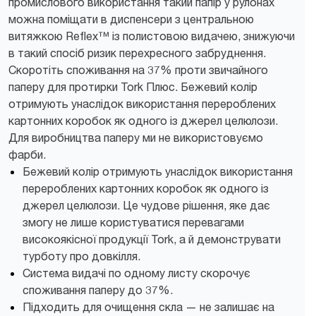
промислового використання такий папір у рулонах
можна поміщати в диспенсери з центральною
витяжкою Reflex™ із полистовою видачею, знижуючи
в такий спосіб ризик перехресного забруднення.
Скоротіть споживання на 37% проти звичайного
паперу для протирки Tork Плюс. Бежевий колір
отримують унаслідок використання перероблених
картонних коробок як одного із джерел целюлози.
Для виробництва паперу ми не використовуємо
фарби.
Бежевий колір отримують унаслідок використання
перероблених картонних коробок як одного із
джерел целюлози. Це чудове рішення, яке дає
змогу не лише користуватися перевагами
високоякісної продукції Tork, а й демонструвати
турботу про довкілля.
Система видачі по одному листу скорочує
споживання паперу до 37%.
Підходить для очищення скла — не залишає на