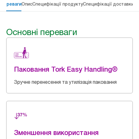
 переваги
Опис
Специфікації продукту
Специфікації доставки
Re
Основні переваги
Паковання Tork Easy Handling®
Зручне перенесення та утилізація паковання
Зменшення використання