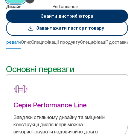
Performance
Дизайн
Знайти дистриб'ютора
Завантажити паспорт товару
 переваги
Опис
Специфікації продукту
Специфікації доставки
Re
Основні переваги
Серія Performance Line
Завдяки стильному дизайну та зміцненій
конструкції диспенсери можна
використовувати надзвичайно довго