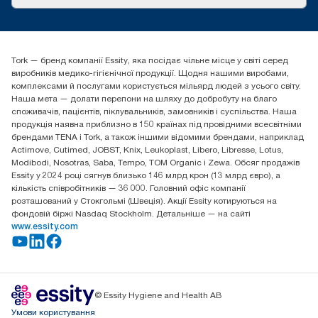
Історії успіху
tork.ua@essity.com
(+38) 044 490 55 66
Знайти дистриб'ютора
Tork — бренд компанії Essity, яка посідає чільне місце у світі серед
Essity Україна
виробників медико-гігієнічної продукції. Щодня нашими виробами,
04071 м. Київ, вул. Григорія Сковороди 19,
комплексами й послугами користується мільярд людей з усього світу.
Тел. +38 044 490 55 66
Наша мета — долати перепони на шляху до добробуту на благо
споживачів, пацієнтів, піклувальників, замовників і суспільства. Наша
продукція наявна приблизно в 150 країнах під провідними всесвітніми
брендами TENA і Tork, а також іншими відомими брендами, наприклад
Actimove, Cutimed, JOBST, Knix, Leukoplast, Libero, Libresse, Lotus,
Modibodi, Nosotras, Saba, Tempo, TOM Organic і Zewa. Обсяг продажів
Essity у 2024 році сягнув близько 146 млрд крон (13 млрд євро), а
кількість співробітників — 36 000. Головний офіс компанії
розташований у Стокгольмі (Швеція). Акції Essity котируються на
фондовій біржі Nasdaq Stockholm. Детальніше — на сайті
www.essity.com
© Essity Hygiene and Health AB
Умови користування