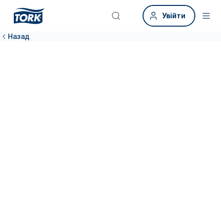
Увійти
Назад
Приєднуйтеся
до мережі
Станьте частиною нашої глобальної мережі фахівців із гігієни,