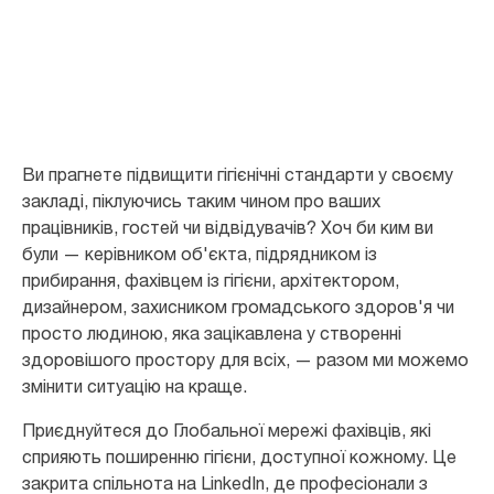
доступної кожному
Ви прагнете підвищити гігієнічні стандарти у своєму
закладі, піклуючись таким чином про ваших
працівників, гостей чи відвідувачів? Хоч би ким ви
були — керівником об'єкта, підрядником із
прибирання, фахівцем із гігієни, архітектором,
дизайнером, захисником громадського здоров'я чи
просто людиною, яка зацікавлена у створенні
здоровішого простору для всіх, — разом ми можемо
змінити ситуацію на краще.
Приєднуйтеся до Глобальної мережі фахівців, які
сприяють поширенню гігієни, доступної кожному. Це
закрита спільнота на LinkedIn, де професіонали з