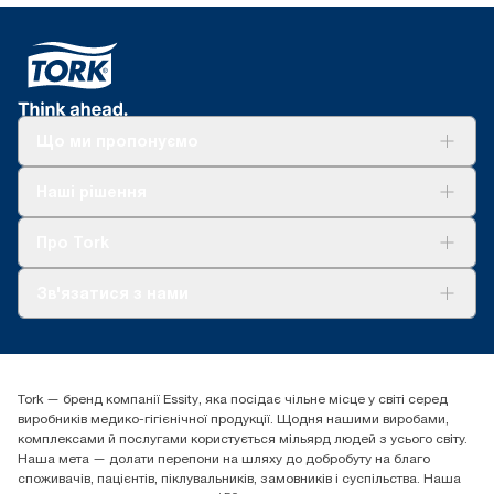
Що ми пропонуємо
Рішення
Наші рішення
Сталий розвиток
Tork Clean Care
AD-a-Glance
Про Tork
Про нас
Зв'язатися з нами
Історії успіху
tork.ua@essity.com
(+38) 044 490 55 66
Знайти дистриб'ютора
Tork — бренд компанії Essity, яка посідає чільне місце у світі серед
Essity Україна
виробників медико-гігієнічної продукції. Щодня нашими виробами,
04071 м. Київ, вул. Григорія Сковороди 19,
комплексами й послугами користується мільярд людей з усього світу.
Тел. +38 044 490 55 66
Наша мета — долати перепони на шляху до добробуту на благо
споживачів, пацієнтів, піклувальників, замовників і суспільства. Наша