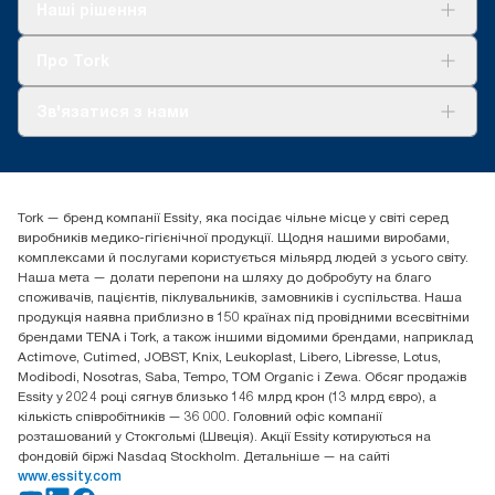
Рішення
Наші рішення
Сталий розвиток
Tork Clean Care
AD-a-Glance
Про Tork
Про нас
Зв'язатися з нами
Історії успіху
tork.ua@essity.com
(+38) 044 490 55 66
Знайти дистриб'ютора
Tork — бренд компанії Essity, яка посідає чільне місце у світі серед
Essity Україна
виробників медико-гігієнічної продукції. Щодня нашими виробами,
04071 м. Київ, вул. Григорія Сковороди 19,
комплексами й послугами користується мільярд людей з усього світу.
Тел. +38 044 490 55 66
Наша мета — долати перепони на шляху до добробуту на благо
споживачів, пацієнтів, піклувальників, замовників і суспільства. Наша
продукція наявна приблизно в 150 країнах під провідними всесвітніми
брендами TENA і Tork, а також іншими відомими брендами, наприклад
Actimove, Cutimed, JOBST, Knix, Leukoplast, Libero, Libresse, Lotus,
Modibodi, Nosotras, Saba, Tempo, TOM Organic і Zewa. Обсяг продажів
Essity у 2024 році сягнув близько 146 млрд крон (13 млрд євро), а
кількість співробітників — 36 000. Головний офіс компанії
розташований у Стокгольмі (Швеція). Акції Essity котируються на
фондовій біржі Nasdaq Stockholm. Детальніше — на сайті
www.essity.com