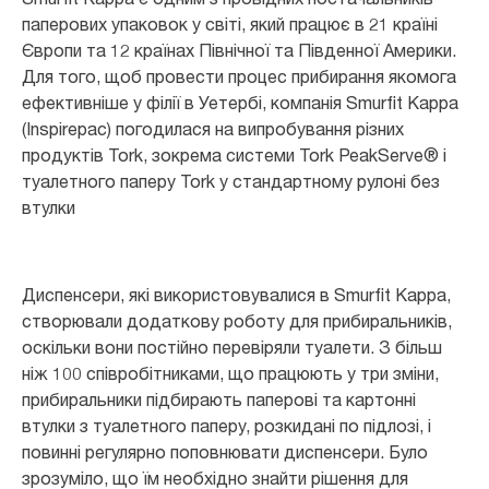
паперових упаковок у світі, який працює в 21 країні
Європи та 12 країнах Північної та Південної Америки.
Для того, щоб провести процес прибирання якомога
ефективніше у філії в Уетербі, компанія Smurfit Kappa
(Inspirepac) погодилася на випробування різних
продуктів Tork, зокрема системи Tork PeakServe® і
туалетного паперу Tork у стандартному рулоні без
втулки
Диспенсери, які використовувалися в Smurfit Kappa,
створювали додаткову роботу для прибиральників,
оскільки вони постійно перевіряли туалети. З більш
ніж 100 співробітниками, що працюють у три зміни,
прибиральники підбирають паперові та картонні
втулки з туалетного паперу, розкидані по підлозі, і
повинні регулярно поповнювати диспенсери. Було
зрозуміло, що їм необхідно знайти рішення для