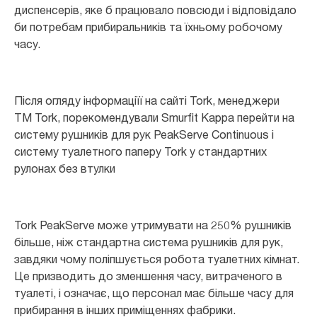
диспенсерів, яке б працювало повсюди і відповідало
би потребам прибиральників та їхньому робочому
часу.
Після огляду інформаціїї на сайті Tork, менеджери
ТМ Tork, порекомендували Smurfit Kappa перейти на
систему рушників для рук PeakServe Continuous і
систему туалетного паперу Tork у стандартних
рулонах без втулки
Tork PeakServe може утримувати на 250% рушників
більше, ніж стандартна система рушників для рук,
завдяки чому поліпшується робота туалетних кімнат.
Це призводить до зменшення часу, витраченого в
туалеті, і означає, що персонал має більше часу для
прибирання в інших приміщеннях фабрики.