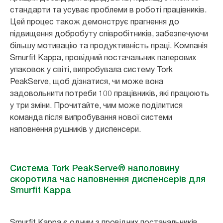
стандарти та усуває проблеми в роботі працівників.
Цей процес також демонструє прагнення до
підвищення добробуту співробітників, забезпечуючи
більшу мотивацію та продуктивність праці. Компанія
Smurfit Kappa, провідний постачальник паперових
упаковок у світі, випробувала систему Tork
PeakServe, щоб дізнатися, чи може вона
задовольнити потреби 100 працівників, які працюють
у три зміни. Прочитайте, чим може поділитися
команда після випробування нової системи
наповнення рушників у диспенсери.
Система Tork PeakServe® наполовину
скоротила час наповнення диспенсерів для
Smurfit Kappa
Smurfit Kappa є одним з провідних постачальників