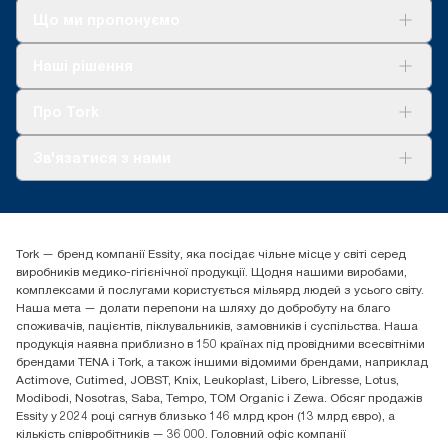
Що ми пропонуємо
Рішення
Наші рішення
Сталий розвиток
Tork Clean Care
AD-a-Glance
Про Tork
Про нас
Зв'язатися з нами
Історії успіху
tork.ua@essity.com
(+38) 044 490 55 66
Знайти дистриб'ютора
Tork — бренд компанії Essity, яка посідає чільне місце у світі серед
Essity Україна
виробників медико-гігієнічної продукції. Щодня нашими виробами,
04071 м. Київ, вул. Григорія Сковороди 19,
комплексами й послугами користується мільярд людей з усього світу.
Тел. +38 044 490 55 66
Наша мета — долати перепони на шляху до добробуту на благо
споживачів, пацієнтів, піклувальників, замовників і суспільства. Наша
продукція наявна приблизно в 150 країнах під провідними всесвітніми
брендами TENA і Tork, а також іншими відомими брендами, наприклад
Actimove, Cutimed, JOBST, Knix, Leukoplast, Libero, Libresse, Lotus,
Modibodi, Nosotras, Saba, Tempo, TOM Organic і Zewa. Обсяг продажів
Essity у 2024 році сягнув близько 146 млрд крон (13 млрд євро), а
кількість співробітників — 36 000. Головний офіс компанії