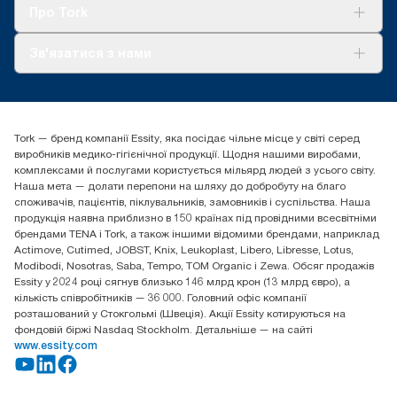
Tork Clean Care
AD-a-Glance
Про Tork
Про нас
Зв'язатися з нами
Історії успіху
tork.ua@essity.com
(+38) 044 490 55 66
Знайти дистриб'ютора
Tork — бренд компанії Essity, яка посідає чільне місце у світі серед
Essity Україна
виробників медико-гігієнічної продукції. Щодня нашими виробами,
04071 м. Київ, вул. Григорія Сковороди 19,
комплексами й послугами користується мільярд людей з усього світу.
Тел. +38 044 490 55 66
Наша мета — долати перепони на шляху до добробуту на благо
споживачів, пацієнтів, піклувальників, замовників і суспільства. Наша
продукція наявна приблизно в 150 країнах під провідними всесвітніми
брендами TENA і Tork, а також іншими відомими брендами, наприклад
Actimove, Cutimed, JOBST, Knix, Leukoplast, Libero, Libresse, Lotus,
Modibodi, Nosotras, Saba, Tempo, TOM Organic і Zewa. Обсяг продажів
Essity у 2024 році сягнув близько 146 млрд крон (13 млрд євро), а
кількість співробітників — 36 000. Головний офіс компанії
розташований у Стокгольмі (Швеція). Акції Essity котируються на
фондовій біржі Nasdaq Stockholm. Детальніше — на сайті
www.essity.com