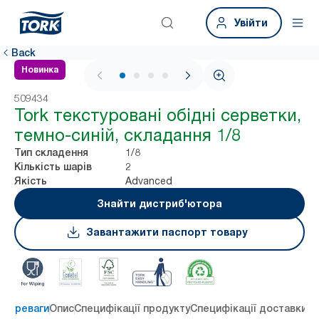
Увійти
Back
Новинка
1 / 4
509434
Tork текстуровані обідні серветки,
темно-синій, складання 1/8
1/8
Тип складення
2
Кількість шарів
Advanced
Якість
Знайти дистриб'ютора
Завантажити паспорт товару
 переваги
Опис
Специфікації продукту
Специфікації доставки
Re