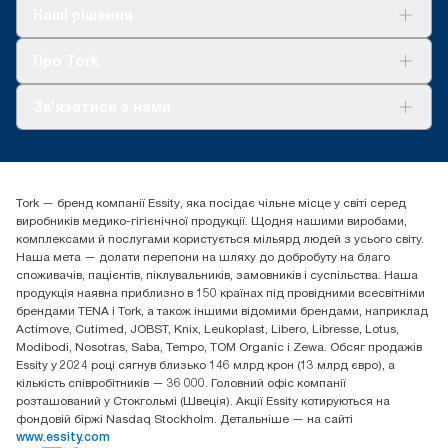
Рішення
Наші рішення
Сталий розвиток
Tork Clean Care
AD-a-Glance
Про Tork
Про нас
Зв'язатися з нами
Історії успіху
tork.ua@essity.com
(+38) 044 490 55 66
Знайти дистриб'ютора
Tork — бренд компанії Essity, яка посідає чільне місце у світі серед
Essity Україна
виробників медико-гігієнічної продукції. Щодня нашими виробами,
04071 м. Київ, вул. Григорія Сковороди 19,
комплексами й послугами користується мільярд людей з усього світу.
Тел. +38 044 490 55 66
Наша мета — долати перепони на шляху до добробуту на благо
споживачів, пацієнтів, піклувальників, замовників і суспільства. Наша
продукція наявна приблизно в 150 країнах під провідними всесвітніми
брендами TENA і Tork, а також іншими відомими брендами, наприклад
Actimove, Cutimed, JOBST, Knix, Leukoplast, Libero, Libresse, Lotus,
Modibodi, Nosotras, Saba, Tempo, TOM Organic і Zewa. Обсяг продажів
Essity у 2024 році сягнув близько 146 млрд крон (13 млрд євро), а
кількість співробітників — 36 000. Головний офіс компанії
розташований у Стокгольмі (Швеція). Акції Essity котируються на
фондовій біржі Nasdaq Stockholm. Детальніше — на сайті
www.essity.com