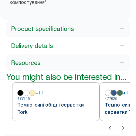
компостування*
Product specifications
Delivery details
Resources
You might also be interested in...
+
11
+
1
477215
477825
Темно-сині обідні серветки
Темно-сині к
Tork
серветки To