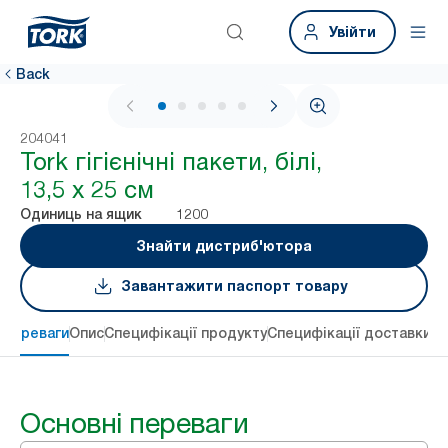
Увійти
Back
1 / 5
204041
Tork гігієнічні пакети, білі,
13,5 х 25 см
1200
Одиниць на ящик
Знайти дистриб'ютора
Завантажити паспорт товару
 переваги
Опис
Специфікації продукту
Специфікації доставки
Re
Основні переваги