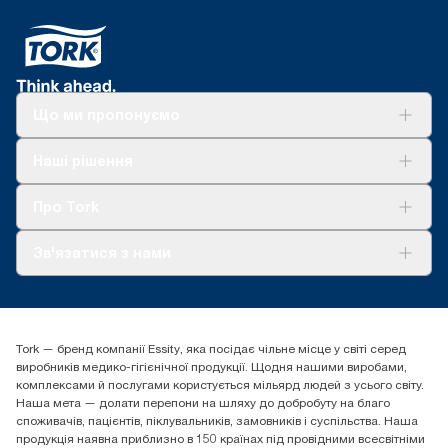
Що ми пропонуємо
Рішення
Наші рішення
Сталий розвиток
Tork Clean Care
AD-a-Glance
Про Tork
Про нас
Зв'язатися з нами
Історії успіху
tork.ua@essity.com
(+38) 044 490 55 66
Знайти дистриб'ютора
Tork — бренд компанії Essity, яка посідає чільне місце у світі серед
Essity Україна
виробників медико-гігієнічної продукції. Щодня нашими виробами,
04071 м. Київ, вул. Григорія Сковороди 19,
комплексами й послугами користується мільярд людей з усього світу.
Тел. +38 044 490 55 66
Наша мета — долати перепони на шляху до добробуту на благо
споживачів, пацієнтів, піклувальників, замовників і суспільства. Наша
продукція наявна приблизно в 150 країнах під провідними всесвітніми