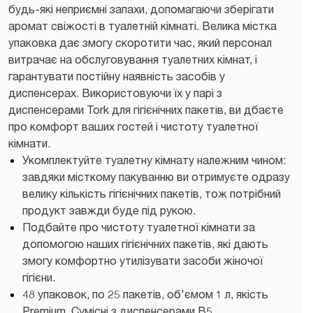
будь-які неприємні запахи, допомагаючи зберігати
аромат свіжості в туалетній кімнаті. Велика містка
упаковка дає змогу скоротити час, який персонал
витрачає на обслуговування туалетних кімнат, і
гарантувати постійну наявність засобів у
диспенсерах. Використовуючи їх у парі з
диспенсерами Tork для гігієнічних пакетів, ви дбаєте
про комфорт ваших гостей і чистоту туалетної
кімнати.
Укомплектуйте туалетну кімнату належним чином:
завдяки місткому пакуванню ви отримуєте одразу
велику кількість гігієнічних пакетів, тож потрібний
продукт завжди буде під рукою.
Подбайте про чистоту туалетної кімнати за
допомогою наших гігієнічних пакетів, які дають
змогу комфортно утилізувати засоби жіночої
гігієни.
48 упаковок, по 25 пакетів, об'ємом 1 л, якість
Premium. Сумісні з диспенсерами В5.