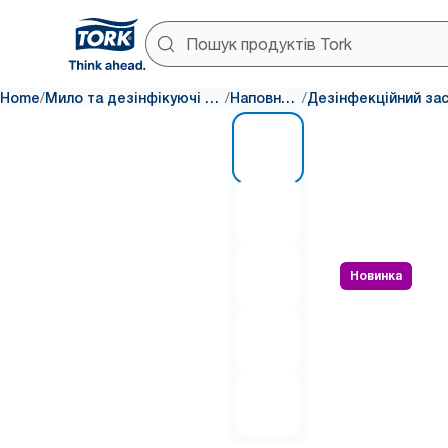
/
/
/
Home
Мило та дезінфікуючі засоби
Наповнення
1 of 5
Новинка