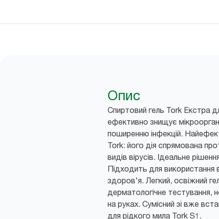
Опис
Спиртовий гель Tork Екстра дл
ефективно знищує мікрооргані
поширенню інфекцій. Найефект
Tork: його дія спрямована прот
видів вірусів. Ідеальне рішенн
Підходить для використання 
здоров'я. Легкий, освіжний г
дерматологічне тестування, н
на руках. Сумісний зі вже вс
для рідкого мила Tork S1.