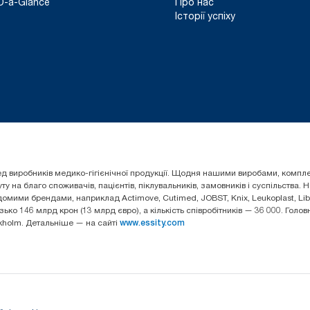
D-a-Glance
Про нас
Історії успіху
 серед виробників медико-гігієнічної продукції. Щодня нашими виробами, ком
 на благо споживачів, пацієнтів, піклувальників, замовників і суспільства.
омими брендами, наприклад Actimove, Cutimed, JOBST, Knix, Leukoplast, Liber
зько 146 млрд крон (13 млрд євро), а кількість співробітників — 36 000. Гол
ckholm. Детальніше — на сайті
www.essity.com