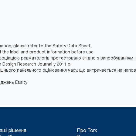
ation, please refer to the Safety Data Sheet.
d the label and product information before use
оціацією ревматологів протестовано згідно з випробуванням «
Design Research Journal у 2011 р.
трішнього панельного оцінювання часу, що витрачається на нап
іджень Essity
аші рішення
Про Tork