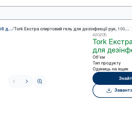
/
Дезінфекційний засіб для рук
Tork Екстра спиртовий гель для дезінфекції рук, 1000 мл
420205
Tork Екстр
для дезінфе
Об'єм
Тип продукту
Одиниць на ящик
Знайт
Завант