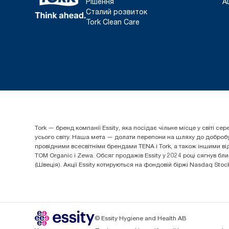
Рішення
A
Сталий розвиток
Tork Clean Care
Tork — бренд компанії Essity, яка посідає чільне місце у світі
усього світу. Наша мета — долати перепони на шляху до добробуту
провідними всесвітніми брендами TENA і Tork, а також іншими від
TOM Organic і Zewa. Обсяг продажів Essity у 2024 році сягнув бли
(Швеція). Акції Essity котируються на фондовій біржі Nasdaq Sto
© Essity Hygiene and Health AB