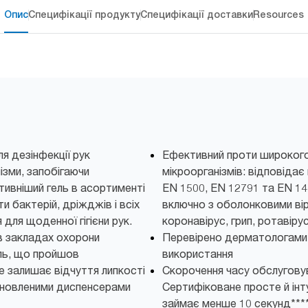
Опис
Специфікації продукту
Специфікації доставки
Resources
я дезінфекції рук
Ефективний проти широкого
зми, запобігаючи
мікроорганізмів: відповіда
ивніший гель в асортименті
EN 1500, EN 12791 та EN 144
и бактерій, дріжджів і всіх
включно з оболонковими вір
я для щоденної гігієни рук.
коронавірус, грип, ротавірус
в закладах охорони
Перевірено дерматологами,
ель, що пройшов
використання
е залишає відчуття липкості
Скорочення часу обслугову
тановленими диспенсерами
Сертифіковане просте й інт
займає менше 10 секунд***