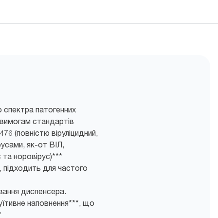
 спектра патогенних
є вимогам стандартів
76 (повністю віруліцидний,
усами, як-от ВІЛ,
 та норовірус)***
 підходить для частого
вання диспенсера.
уїтивне наповнення***, що
*