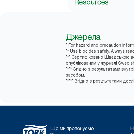
Resources
Джерела
* For hazard and precaution inform
** Use biocides safely. Always rea
*** Сертифіковано Шведською ас
опублікованим у журналі Swedish 
**** Згідно з результатами вну
засобом.
***** Згідно з результатами досл
Що ми пропонуємо
Н