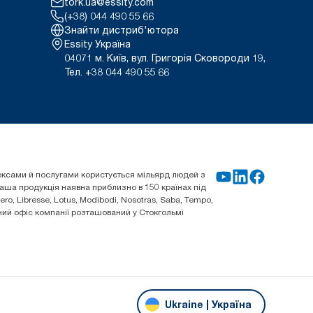
tork.ua@essity.com
(+38) 044 490 55 66
Знайти дистриб'ютора
Essity Україна
04071 м. Київ, вул. Григорія Сковороди 19,
Тел. +38 044 490 55 66
плексами й послугами користується мільярд людей з
 Наша продукція наявна приблизно в 150 країнах під
o, Libresse, Lotus, Modibodi, Nosotras, Saba, Tempo,
овний офіс компанії розташований у Стокгольмі
Ukraine | Україна