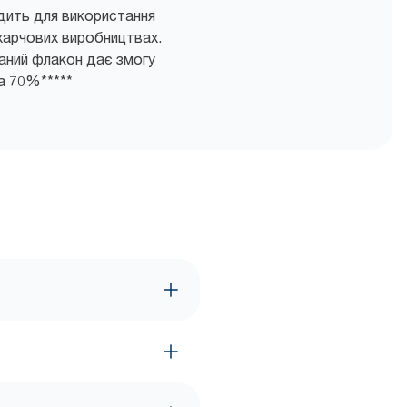
дить для використання
харчових виробництвах.
аний флакон дає змогу
а 70%​*****