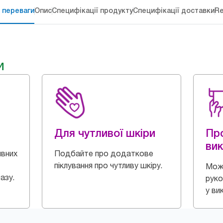
 переваги
Опис
Специфікації продукту
Специфікації доставки
Re
и
Для чутливої шкіри
Пр
ви
ивних
Подбайте про додаткове
піклування про чутливу шкіру.
Мож
азу.
руко
у ви