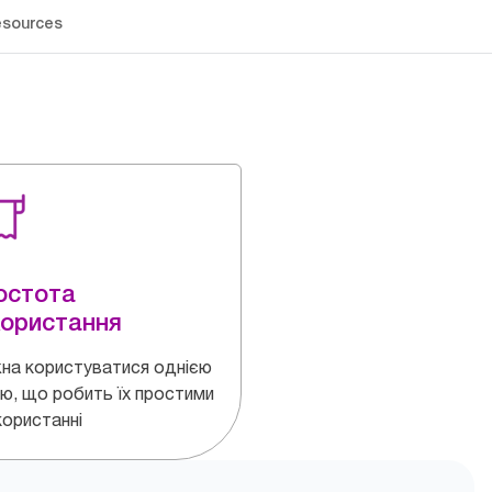
sources
остота
користання
на користуватися однією
ю, що робить їх простими
користанні