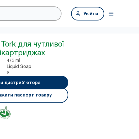
Увійти
Tork для чутливої
нікартриджах
475 ml
Liquid Soap
8
и дистриб'ютора
ажити паспорт товару