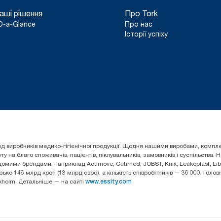
аші рішення
Про Tork
D-a-Glance
Про нас
Історії успіху
 серед виробників медико-гігієнічної продукції. Щодня нашими виробами, ком
 на благо споживачів, пацієнтів, піклувальників, замовників і суспільства.
омими брендами, наприклад Actimove, Cutimed, JOBST, Knix, Leukoplast, Liber
зько 146 млрд крон (13 млрд євро), а кількість співробітників — 36 000. Гол
ckholm. Детальніше — на сайті
www.essity.com