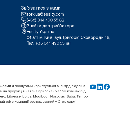
Зв'язатися з нами
tork.ua@essity.com
(+38) 044 490 55 66
Знайти дистриб'ютора
Essity Україна
04071 м. Київ, вул. Григорія Сковороди 19,
Тел. +38 044 490 55 66
плексами й послугами користується мільярд людей з
 Наша продукція наявна приблизно в 150 країнах під
o, Libresse, Lotus, Modibodi, Nosotras, Saba, Tempo,
овний офіс компанії розташований у Стокгольмі