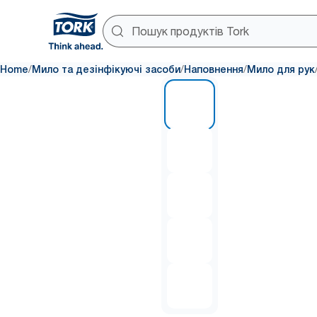
/
/
/
Home
Мило та дезінфікуючі засоби
Наповнення
Мило для рук
1 of 5