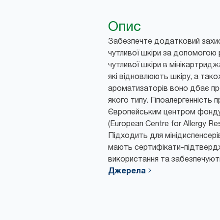
Опис
Забезпечте додатковий захис
чутливої шкіри за допомогою 
чутливої шкіри в мінікартрид
які відновлюють шкіру, а тако
ароматизаторів воно дбає пр
якого типу. Гіпоалергенність 
Європейським центром фонду 
(European Centre for Allergy R
Підходить для мінідиспенсерів
мають сертифікати-підтверд
використання та забезпечують 
Джерела