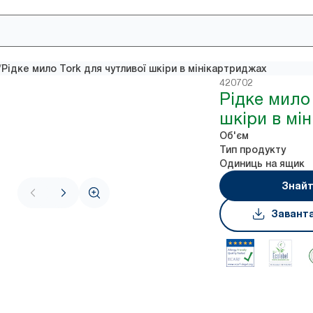
/
Рідке мило Tork для чутливої шкіри в мінікартриджах
420702
Рідке мило 
шкіри в мі
Об'єм
Тип продукту
Одиниць на ящик
Знайт
Завант