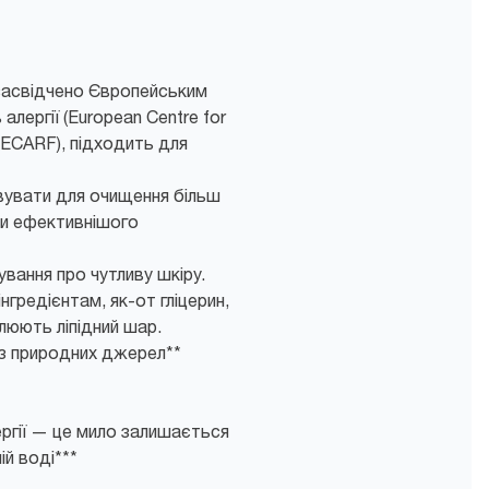
 засвідчено Європейським
лергії (European Centre for
, ECARF), підходить для
увати для очищення більш
би ефективнішого
вання про чутливу шкіру.
нгредієнтам, як-от гліцерин,
влюють ліпідний шар.
із природних джерел**
ргії — це мило залишається
ій воді***