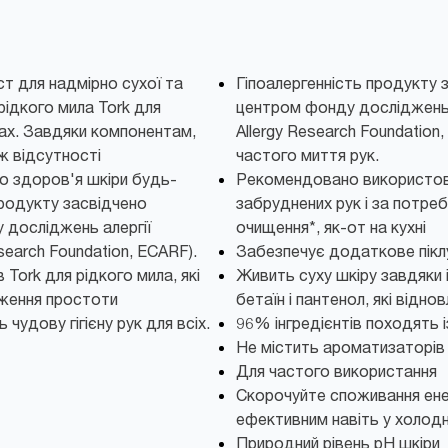
т для надмірно сухої та
Гіпоалергенність продукту
рідкого мила Tork для
центром фонду досліджень а
жах. Завдяки компонентам,
Allergy Research Foundation
ж відсутності
частого миття рук.
о здоров'я шкіри будь-
Рекомендовано використов
продукту засвідчено
забруднених рук і за потре
досліджень алергії
очищення*, як-от на кухні
esearch Foundation, ECARF).
Забезпечує додаткове піклу
 Tork для рідкого мила, які
Живить суху шкіру завдяки і
ження простоти
бетаїн і пантенол, які відно
чудову гігієну рук для всіх.
96% інгредієнтів походять 
Не містить ароматизаторів
Для частого використання
Скорочуйте споживання ене
ефективним навіть у холодн
Природний рівень pH шкіри