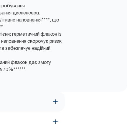
пробування
вання диспенсера.
уїтивне наповнення****, що
**
гієни: герметичний флакон із
наповнення скорочує ризик
а забезпечує надійний
даний флакон дає змогу
а 70%******