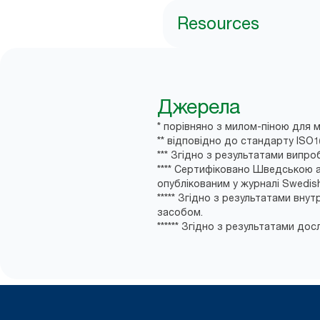
Resources
Джерела
* порівняно з милом-піною для м
** відповідно до стандарту ISO
*** Згідно з результатами випр
**** Сертифіковано Шведською а
опублікованим у журналі Swedish 
***** Згідно з результатами вн
засобом.
****** Згідно з результатами дос