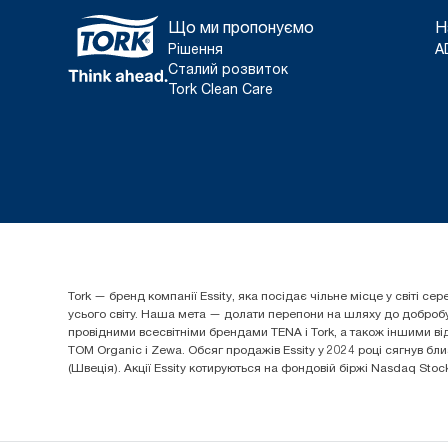
Що ми пропонуємо
Н
Рішення
A
Сталий розвиток
Tork Clean Care
Tork — бренд компанії Essity, яка посідає чільне місце у світі
усього світу. Наша мета — долати перепони на шляху до добробуту
провідними всесвітніми брендами TENA і Tork, а також іншими від
TOM Organic і Zewa. Обсяг продажів Essity у 2024 році сягнув бли
(Швеція). Акції Essity котируються на фондовій біржі Nasdaq Sto