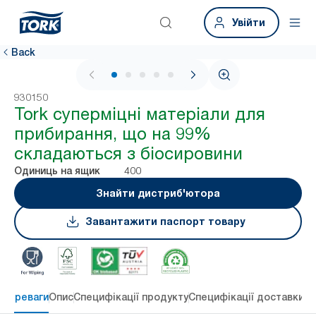
Увійти
Back
1 / 5
930150
Tork суперміцні матеріали для
прибирання, що на 99%
складаються з біосировини
400
Одиниць на ящик
Знайти дистриб'ютора
Завантажити паспорт товару
 переваги
Опис
Специфікації продукту
Специфікації доставки
Re