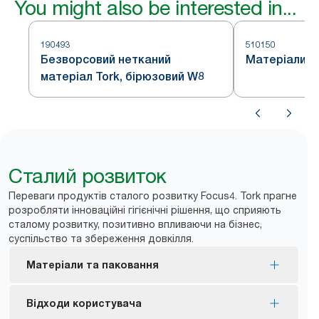
You might also be interested in...
190493
510150
Безворсовий нетканий
Матеріали д
матеріал Tork, бірюзовий W8
Сталий розвиток
Переваги продуктів сталого розвитку Focus4. Tork прагне
розробляти інноваційні гігієнічні рішення, що сприяють
сталому розвитку, позитивно впливаючи на бізнес,
суспільство та збереження довкілля.
Матеріали та паковання
До матеріалів для прибирання, виготовлених із
Відходи користувача
біосировини, належать суперміцний матеріал