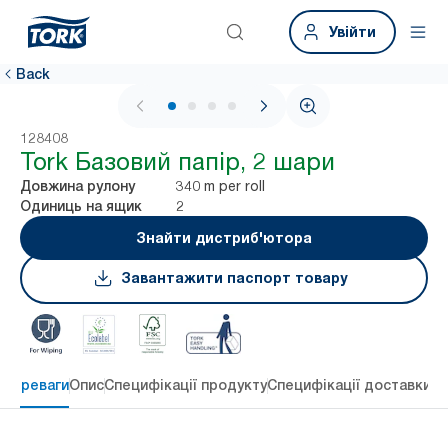
Увійти
Back
1 / 4
128408
Tork Базовий папір, 2 шари
340 m per roll
Довжина рулону
2
Одиниць на ящик
Знайти дистриб'ютора
Завантажити паспорт товару
 переваги
Опис
Специфікації продукту
Специфікації доставки
Re