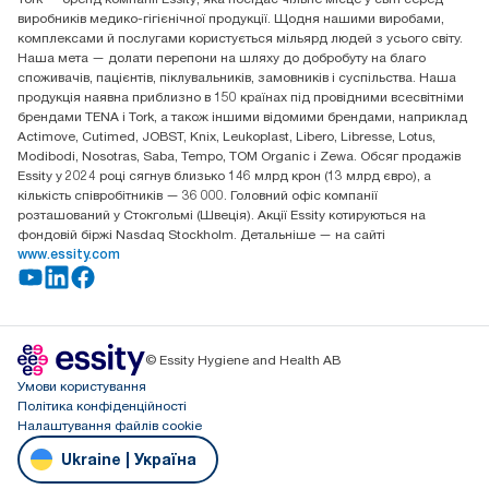
Essity Україна
виробників медико-гігієнічної продукції. Щодня нашими виробами,
04071 м. Київ, вул. Григорія Сковороди 19,
комплексами й послугами користується мільярд людей з усього світу.
Тел. +38 044 490 55 66
Наша мета — долати перепони на шляху до добробуту на благо
споживачів, пацієнтів, піклувальників, замовників і суспільства. Наша
продукція наявна приблизно в 150 країнах під провідними всесвітніми
брендами TENA і Tork, а також іншими відомими брендами, наприклад
Actimove, Cutimed, JOBST, Knix, Leukoplast, Libero, Libresse, Lotus,
Modibodi, Nosotras, Saba, Tempo, TOM Organic і Zewa. Обсяг продажів
Essity у 2024 році сягнув близько 146 млрд крон (13 млрд євро), а
кількість співробітників — 36 000. Головний офіс компанії
розташований у Стокгольмі (Швеція). Акції Essity котируються на
фондовій біржі Nasdaq Stockholm. Детальніше — на сайті
www.essity.com
© Essity Hygiene and Health AB
Умови користування
Політика конфіденційності
Налаштування файлів cookie
Ukraine | Україна