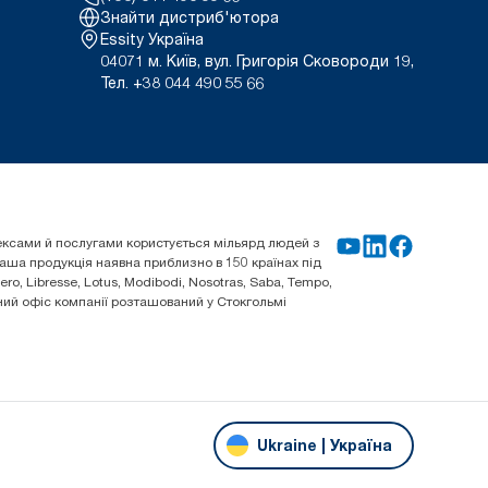
Знайти дистриб'ютора
Essity Україна
04071 м. Київ, вул. Григорія Сковороди 19,
Тел. +38 044 490 55 66
плексами й послугами користується мільярд людей з
 Наша продукція наявна приблизно в 150 країнах під
o, Libresse, Lotus, Modibodi, Nosotras, Saba, Tempo,
овний офіс компанії розташований у Стокгольмі
Ukraine | Україна