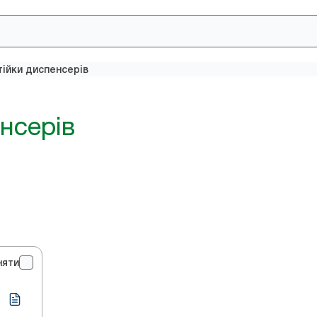
тійки диспенсерів
нсерів
няти