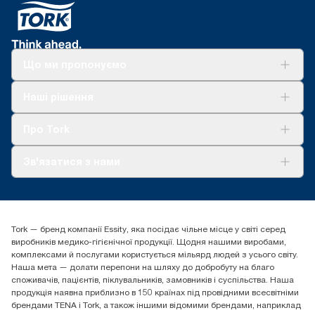
Що ми пропонуємо
Рішення
Наші рішення
Сталий розвиток
Tork Clean Care
AD-a-Glance
Про Tork
Про нас
Зв'язатися з нами
Історії успіху
tork.ua@essity.com
(+38) 044 490 55 66
Знайти дистриб'ютора
Tork — бренд компанії Essity, яка посідає чільне місце у світі серед
Essity Україна
виробників медико-гігієнічної продукції. Щодня нашими виробами,
04071 м. Київ, вул. Григорія Сковороди 19,
комплексами й послугами користується мільярд людей з усього світу.
Тел. +38 044 490 55 66
Наша мета — долати перепони на шляху до добробуту на благо
споживачів, пацієнтів, піклувальників, замовників і суспільства. Наша
продукція наявна приблизно в 150 країнах під провідними всесвітніми
брендами TENA і Tork, а також іншими відомими брендами, наприклад