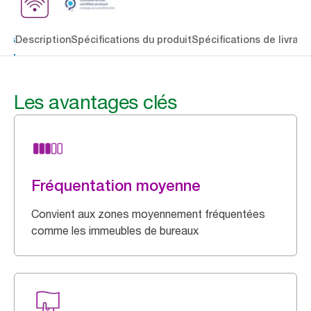
lés
Description
Spécifications du produit
Spécifications de livrais
Les avantages clés
Fréquentation moyenne
Convient aux zones moyennement fréquentées
comme les immeubles de bureaux