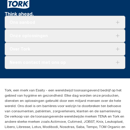
Ons aanbod
Oplossingen
Onze oplossingen
Duurzaamheid
Tork Clean Care
Tork Vision Schoonmaken
Over Tork
AD-a-Glance
Tork PaperCircle
Over ons
Neem contact met ons op
Productklacht
Leveringsklacht
info@tork.be
Dispenserklacht
02 766 05 30
Dealers zoeken
Tork, een merk van Essity - een wereldwijd toonaangevend bedrijf op het
Essity Belgium NV
gebied van hygiëne en gezondheid. Elke dag worden onze producten,
Berkenlaan 8B
diensten en oplossingen gebruikt door een miljard mensen over de hele
1831 MACHELEN
wereld. Ons doel is om barrières voor welzijn te doorbreken ten behoeve
van consumenten, patiënten, zorgverleners, klanten en de samenleving.
De verkoop van de toonaangevende wereldwijde merken TENA en Tork en
andere sterke merken zoals Actimove, Cutimed, JOBST, Knix, Leukoplast,
Libero, Libresse, Lotus, Modibodi, Nosotras, Saba, Tempo, TOM Organic en