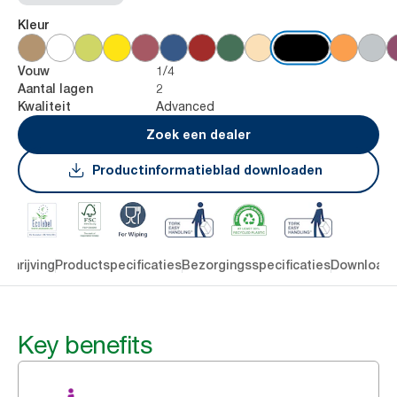
Kleur
1/4
Vouw
2
Aantal lagen
Advanced
Kwaliteit
Zoek een dealer
Productinformatieblad downloaden
chrijving
Productspecificaties
Bezorgingsspecificaties
Download
Key benefits