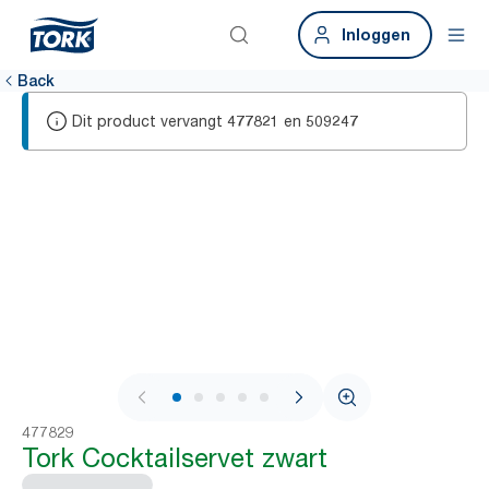
Inloggen
Back
Dit product vervangt
en
477821
509247
1 / 6
477829
Tork Cocktailservet zwart