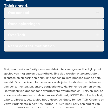
Ons aanbod
Oplossingen
Onze oplossingen
Duurzaamheid
Tork Clean Care
Tork Vision Schoonmaken
Over Tork
AD-a-Glance
Tork PaperCircle
Over ons
Neem contact met ons op
Productklacht
Leveringsklacht
info@tork.be
Dispenserklacht
02 766 05 30
Dealers zoeken
Tork, een merk van Essity - een wereldwijd toonaangevend bedrijf op het
Essity Belgium NV
gebied van hygiëne en gezondheid. Elke dag worden onze producten,
Berkenlaan 8B
diensten en oplossingen gebruikt door een miljard mensen over de hele
1831 MACHELEN
wereld. Ons doel is om barrières voor welzijn te doorbreken ten behoeve
van consumenten, patiënten, zorgverleners, klanten en de samenleving.
De verkoop van de toonaangevende wereldwijde merken TENA en Tork en
andere sterke merken zoals Actimove, Cutimed, JOBST, Knix, Leukoplast,
Libero, Libresse, Lotus, Modibodi, Nosotras, Saba, Tempo, TOM Organic en
Zewa vindt plaats in zo'n 150 landen. In 2024 had Essity een omzet van