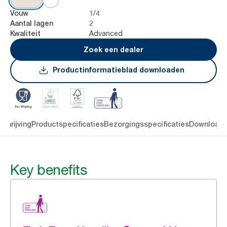
1/4
Vouw
2
Aantal lagen
Advanced
Kwaliteit
Zoek een dealer
Productinformatieblad downloaden
chrijving
Productspecificaties
Bezorgingsspecificaties
Download
Key benefits