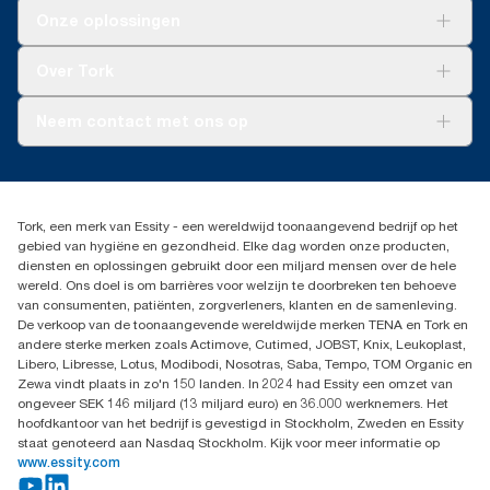
Oplossingen
Onze oplossingen
Duurzaamheid
Tork Clean Care
Tork Vision Schoonmaken
Over Tork
AD-a-Glance
Tork PaperCircle
Over ons
Neem contact met ons op
Productklacht
Leveringsklacht
info@tork.be
Dispenserklacht
02 766 05 30
Dealers zoeken
Tork, een merk van Essity - een wereldwijd toonaangevend bedrijf op het
Essity Belgium NV
gebied van hygiëne en gezondheid. Elke dag worden onze producten,
Berkenlaan 8B
diensten en oplossingen gebruikt door een miljard mensen over de hele
1831 MACHELEN
wereld. Ons doel is om barrières voor welzijn te doorbreken ten behoeve
van consumenten, patiënten, zorgverleners, klanten en de samenleving.
De verkoop van de toonaangevende wereldwijde merken TENA en Tork en
andere sterke merken zoals Actimove, Cutimed, JOBST, Knix, Leukoplast,
Libero, Libresse, Lotus, Modibodi, Nosotras, Saba, Tempo, TOM Organic en
Zewa vindt plaats in zo'n 150 landen. In 2024 had Essity een omzet van
ongeveer SEK 146 miljard (13 miljard euro) en 36.000 werknemers. Het
hoofdkantoor van het bedrijf is gevestigd in Stockholm, Zweden en Essity
staat genoteerd aan Nasdaq Stockholm. Kijk voor meer informatie op
www.essity.com