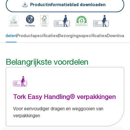
Productinformatieblad downloaden
oordelen
Productspecificaties
Bezorgingsspecificaties
Downloade
Belangrijkste voordelen
Tork Easy Handling® verpakkingen
Voor eenvoudiger dragen en weggooien van
verpakkingen