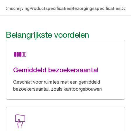
en
Omschrijving
Productspecificaties
Bezorgingsspecificaties
Down
Belangrijkste voordelen
Gemiddeld bezoekersaantal
Geschikt voor ruimtes met een gemiddeld
bezoekersaantal, zoals kantoorgebouwen