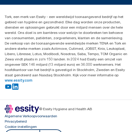
info@tork.be
Dispenserklacht
02 766 05 30
Dealers zoeken
Tork, een merk van Essity - een wereldwijd toonaangevend bedrijf op het
Essity Belgium NV
gebied van hygiëne en gezondheid. Elke dag worden onze producten,
Berkenlaan 8B
diensten en oplossingen gebruikt door een miljard mensen over de hele
1831 MACHELEN
wereld. Ons doel is om barrières voor welzijn te doorbreken ten behoeve
van consumenten, patiënten, zorgverleners, klanten en de samenleving.
De verkoop van de toonaangevende wereldwijde merken TENA en Tork en
andere sterke merken zoals Actimove, Cutimed, JOBST, Knix, Leukoplast,
Libero, Libresse, Lotus, Modibodi, Nosotras, Saba, Tempo, TOM Organic en
Zewa vindt plaats in zo'n 150 landen. In 2024 had Essity een omzet van
ongeveer SEK 146 miljard (13 miljard euro) en 36.000 werknemers. Het
hoofdkantoor van het bedrijf is gevestigd in Stockholm, Zweden en Essity
staat genoteerd aan Nasdaq Stockholm. Kijk voor meer informatie op
www.essity.com
© Essity Hygiene and Health AB
Algemene Verkoopvoorwaarden
Privacybeleid
Cookie-instellingen