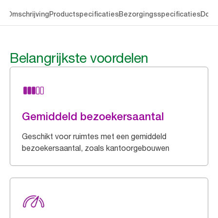
en
Omschrijving
Productspecificaties
Bezorgingsspecificaties
Down
Belangrijkste voordelen
Gemiddeld bezoekersaantal
Geschikt voor ruimtes met een gemiddeld
bezoekersaantal, zoals kantoorgebouwen