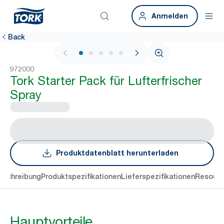
Anmelden
Back
1 / 5
972000
Tork Starter Pack für Lufterfrischer
Spray
Produktdatenblatt herunterladen
eschreibung
Produktspezifikationen
Lieferspezifikationen
Resourc
Hauptvorteile