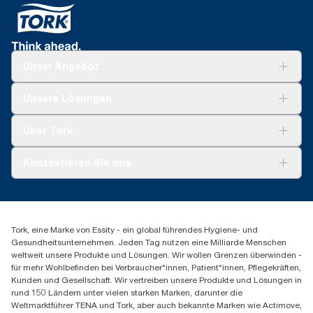
Unser Angebot
Lösungen
Unsere Lösungen
Nachhaltigkeit
Tork Clean Care
Tork Vision Reinigung
Über Tork
AD-a-Glance
Tork PaperCircle
Über uns
Kontaktieren Sie uns
Produktreklamation
Servicereklamation
torkmaster@essity.com
Spenderreklamation
+41 (0)848/810152
Finden Sie Ihren Vertriebspartner
Tork, eine Marke von Essity - ein global führendes Hygiene- und
Essity Switzerland AG
Gesundheitsunternehmen. Jeden Tag nutzen eine Milliarde Menschen
Parkstraße 1b
weltweit unsere Produkte und Lösungen. Wir wollen Grenzen überwinden -
6214 Schenkon
für mehr Wohlbefinden bei Verbraucher*innen, Patient*innen, Pflegekräften,
Mo-Do 8:00-16:30 | Fr 8:00-15:00
Kunden und Gesellschaft. Wir vertreiben unsere Produkte und Lösungen in
GLN: 7609999000928
rund 150 Ländern unter vielen starken Marken, darunter die
Weltmarktführer TENA und Tork, aber auch bekannte Marken wie Actimove,