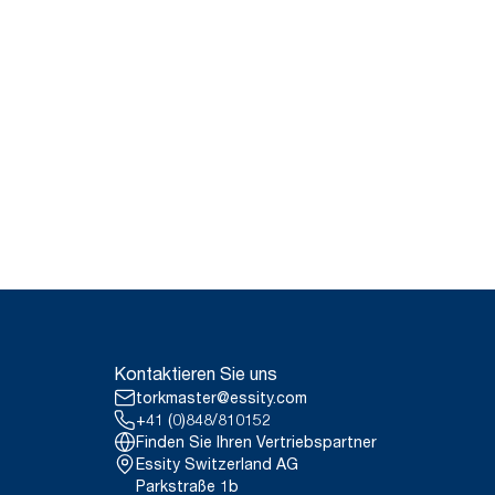
Kontaktieren Sie uns
torkmaster@essity.com
+41 (0)848/810152
Finden Sie Ihren Vertriebspartner
Essity Switzerland AG
Parkstraße 1b